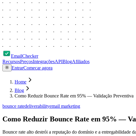
EmailChecker
Recursos
Preços
Integrações
API
Blog
Afiliados
Entrar
Começar agora
Home
Blog
Como Reduzir Bounce Rate em 95% — Validação Preventiva
bounce rate
deliverability
email marketing
Como Reduzir Bounce Rate em 95% — Val
Bounce rate alto destrói a reputação do domínio e a entregabilidade 