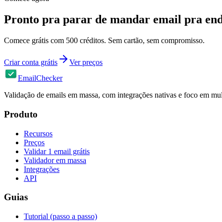
Pronto pra parar de mandar email pra en
Comece grátis com 500 créditos. Sem cartão, sem compromisso.
Criar conta grátis
Ver preços
EmailChecker
Validação de emails em massa, com integrações nativas e foco em mul
Produto
Recursos
Preços
Validar 1 email grátis
Validador em massa
Integrações
API
Guias
Tutorial (passo a passo)