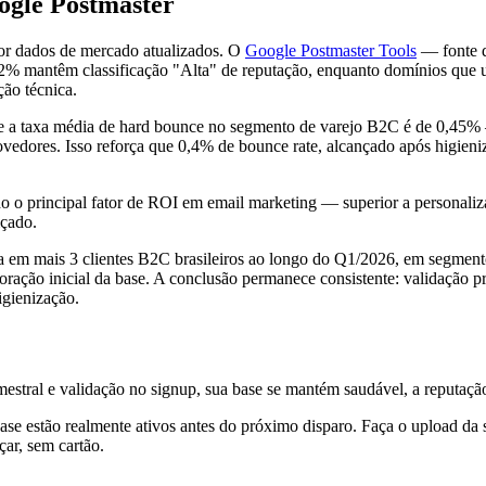
ogle Postmaster
or dados de mercado atualizados. O
Google Postmaster Tools
— fonte d
2% mantêm classificação "Alta" de reputação, enquanto domínios que u
ção técnica.
 a taxa média de hard bounce no segmento de varejo B2C é de 0,45%
rovedores. Isso reforça que 0,4% de bounce rate, alcançado após higie
ndo o principal fator de ROI em email marketing — superior a personali
içado.
a em mais 3 clientes B2C brasileiros ao longo do Q1/2026, em segmento
ração inicial da base. A conclusão permanece consistente: validação 
igienização.
rimestral e validação no signup, sua base se mantém saudável, a reput
se estão realmente ativos antes do próximo disparo. Faça o upload da 
ar, sem cartão.