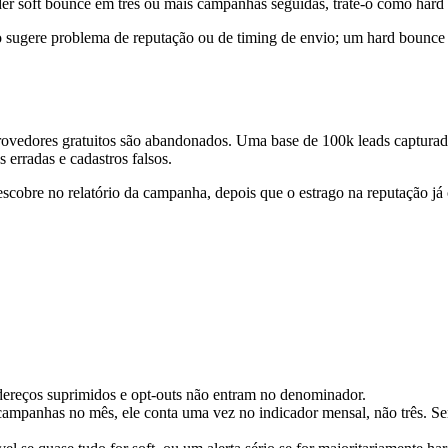
r soft bounce em três ou mais campanhas seguidas, trate-o como hard 
 sugere problema de reputação ou de timing de envio; um hard bounce ra
vedores gratuitos são abandonados. Uma base de 100k leads capturada
 erradas e cadastros falsos.
escobre no relatório da campanha, depois que o estrago na reputação já
ereços suprimidos e opt-outs não entram no denominador.
mpanhas no mês, ele conta uma vez no indicador mensal, não três. Sem