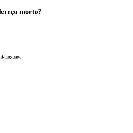
dereço morto?
ti-language.