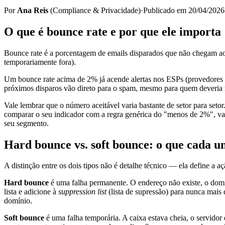
Por
Ana Reis
(
Compliance & Privacidade
)
·
Publicado em
20/04/2026
O que é bounce rate e por que ele importa
Bounce rate é a porcentagem de emails disparados que não chegam ao 
temporariamente fora).
Um bounce rate acima de 2% já acende alertas nos ESPs (provedores 
próximos disparos vão direto para o spam, mesmo para quem deveria 
Vale lembrar que o número aceitável varia bastante de setor para set
comparar o seu indicador com a regra genérica do "menos de 2%", va
seu segmento.
Hard bounce vs. soft bounce: o que cada u
A distinção entre os dois tipos não é detalhe técnico — ela define a aç
Hard bounce
é uma falha permanente. O endereço não existe, o domín
lista e adicione à
suppression list
(lista de supressão) para nunca mais
domínio.
Soft bounce
é uma falha temporária. A caixa estava cheia, o servidor