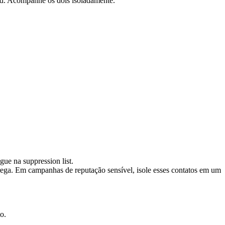
ard. Acompanhe os dois isoladamente.
ue na suppression list.
ntrega. Em campanhas de reputação sensível, isole esses contatos em um
o.