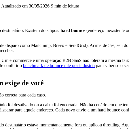
·
Atualizado em
30/05/2026
·
9
min de leitura
destinatário. Existem dois tipos:
hard bounce
(endereço inexistente o
de disparo como Mailchimp, Brevo e SendGrid). Acima de 5%, seu domín
receber.
or. Um e-commerce e uma operação B2B SaaS não toleram a mesma faixa, p
le conferir o
benchmark de bounce rate por indústria
para saber se o se
m exige de você
ão correta para cada caso.
io foi desativado ou a caixa foi encerrada. Não há cenário em que ten
 disparar para aquele endereço. Cada novo envio a um hard bounce conh
 do destinatário estava momentaneamente fora ou aplicou throttling. Aqu