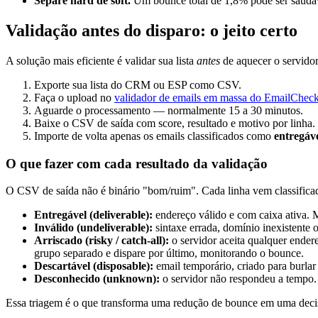
Separe hard de soft.
Um bounce total de 1,8% pode ser saudáve
Validação antes do disparo: o jeito certo
A solução mais eficiente é validar sua lista
antes
de aquecer o servidor
Exporte sua lista do CRM ou ESP como CSV.
Faça o upload no
validador de emails em massa do EmailChec
Aguarde o processamento — normalmente 15 a 30 minutos.
Baixe o CSV de saída com score, resultado e motivo por linha.
Importe de volta apenas os emails classificados como
entregáv
O que fazer com cada resultado da validação
O CSV de saída não é binário "bom/ruim". Cada linha vem classificad
Entregável (deliverable):
endereço válido e com caixa ativa. 
Inválido (undeliverable):
sintaxe errada, domínio inexistente 
Arriscado (risky / catch-all):
o servidor aceita qualquer endere
grupo separado e dispare por último, monitorando o bounce.
Descartável (disposable):
email temporário, criado para burla
Desconhecido (unknown):
o servidor não respondeu a tempo. 
Essa triagem é o que transforma uma redução de bounce em uma decis