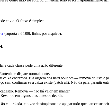
l se quase tudo for soft, ou um alerta sério se for majoritariamente h
 de envio. O fluxo é simples:
ker
(suporta até 100k linhas por arquivo).
el
.
a, e cada classe pede uma ação diferente:
Mantenha e dispare normalmente.
ou caixa encerrada. É a origem dos hard bounces — remova da lista e jog
ço sem confirmar se a caixa existe (catch-all). Não dá para garantir e
r cadastro. Remova — não há valor em manter.
Revalide em alguns dias antes de decidir.
ão controlada, em vez de simplesmente apagar tudo que parece suspeit