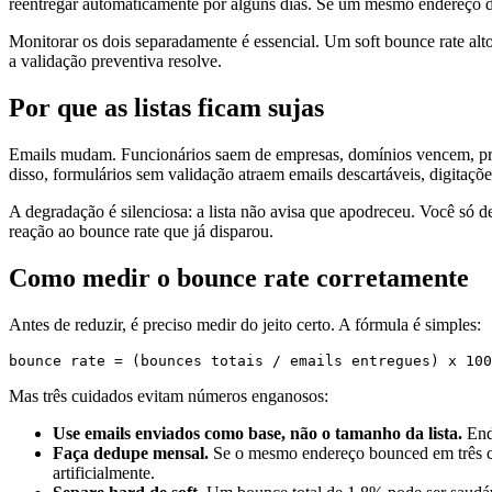
reentregar automaticamente por alguns dias. Se um mesmo endereço de
Monitorar os dois separadamente é essencial. Um soft bounce rate alto
a validação preventiva resolve.
Por que as listas ficam sujas
Emails mudam. Funcionários saem de empresas, domínios vencem, pro
disso, formulários sem validação atraem emails descartáveis, digitações
A degradação é silenciosa: a lista não avisa que apodreceu. Você só d
reação ao bounce rate que já disparou.
Como medir o bounce rate corretamente
Antes de reduzir, é preciso medir do jeito certo. A fórmula é simples:
Mas três cuidados evitam números enganosos:
Use emails enviados como base, não o tamanho da lista.
End
Faça dedupe mensal.
Se o mesmo endereço bounced em três ca
artificialmente.