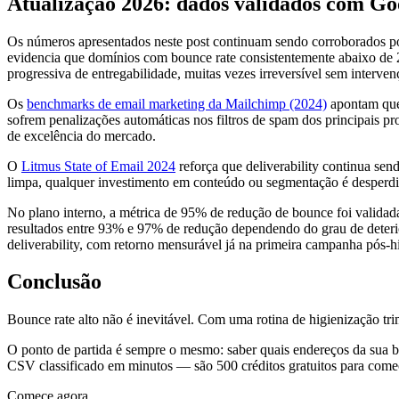
Atualização 2026: dados validados com Go
Os números apresentados neste post continuam sendo corroborados p
evidencia que domínios com bounce rate consistentemente abaixo de 
progressiva de entregabilidade, muitas vezes irreversível sem interven
Os
benchmarks de email marketing da Mailchimp (2024)
apontam que
sofrem penalizações automáticas nos filtros de spam dos principais p
de excelência do mercado.
O
Litmus State of Email 2024
reforça que deliverability continua se
limpa, qualquer investimento em conteúdo ou segmentação é desperd
No plano interno, a métrica de 95% de redução de bounce foi validad
resultados entre 93% e 97% de redução dependendo do grau de deterio
deliverability, com retorno mensurável já na primeira campanha pós-h
Conclusão
Bounce rate alto não é inevitável. Com uma rotina de higienização t
O ponto de partida é sempre o mesmo: saber quais endereços da sua ba
CSV classificado em minutos — são 500 créditos gratuitos para começ
Comece agora