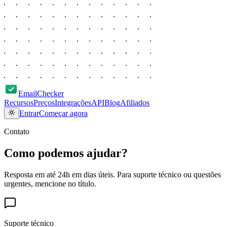
EmailChecker
Recursos
Preços
Integrações
API
Blog
Afiliados
Entrar
Começar agora
Contato
Como podemos
ajudar?
Resposta em até 24h em dias úteis. Para suporte técnico ou questões
urgentes, mencione no título.
Suporte técnico