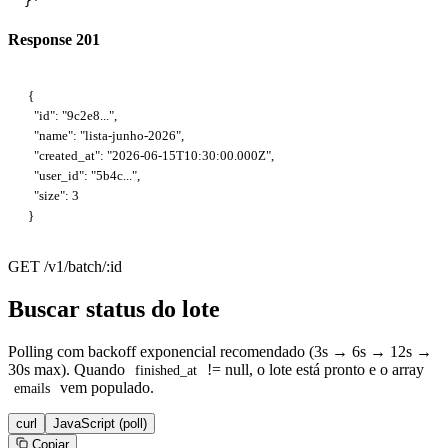
  }'
Response 201
{

  "id": "9c2e8...",

  "name": "lista-junho-2026",

  "created_at": "2026-06-15T10:30:00.000Z",

  "user_id": "5b4c...",

  "size": 3

}
GET /v1/batch/:id
Buscar status do lote
Polling com backoff exponencial recomendado (3s → 6s → 12s →
30s max). Quando
!= null, o lote está pronto e o array
finished_at
vem populado.
emails
curl
JavaScript (poll)
Copiar