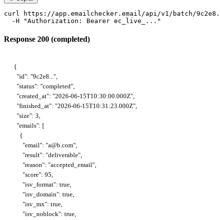
curl https://app.emailchecker.email/api/v1/batch/9c2e8.
  -H "Authorization: Bearer ec_live_..."
Response 200 (completed)
{

  "id": "9c2e8...",

  "status": "completed",

  "created_at": "2026-06-15T10:30:00.000Z",

  "finished_at": "2026-06-15T10:31:23.000Z",

  "size": 3,

  "emails": [

    {

      "email": "a@b.com",

      "result": "deliverable",

      "reason": "accepted_email",

      "score": 95,

      "isv_format": true,

      "isv_domain": true,

      "isv_mx": true,

      "isv_noblock": true,
