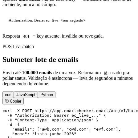
ambiente, nunca no código.
Authorization: Bearer ec_live_<seu_segredo>
Resposta
= key ausente, inválida ou revogada.
401
POST /v1/batch
Submeter lote de emails
Envia até
100.000 emails
de uma vez. Retorna um
usado pra
id
pollar status. Validação é assíncrona — leva de segundos a minutos
dependendo do volume.
curl
JavaScript
Python
Copiar
curl -X POST https://app.emailchecker.email/api/v1/batc
  -H "Authorization: Bearer ec_live_..." \

  -H "Content-Type: application/json" \

  -d '{

    "emails": ["a@b.com", "c@d.com", "e@f.com"],

    "name": "lista-junho-2026"
