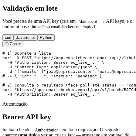
Validação em lote
Você precisa de uma API key (crie em
→ API keys) e o
/dashboard
endpoint base
.
https://app.emailchecker.email/api/v1
curl
JavaScript
Python
Copiar
# 1) Submete a lista

curl -X POST "https://app.emailchecker.email/api/v1/bat
  -H "Authorization: Bearer ec_live_..." \

  -H "Content-Type: application/json" \

  -d '{"emails":["joao@empresa.com.br","maria@empresa.c
# -> { "id": "...", "status": "pending" }

# 2) Consulta o resultado (faça poll até status == "com
curl "https://app.emailchecker.email/api/v1/batch/BATCH
  -H "Authorization: Bearer ec_live_..."
Autenticação
Bearer API key
Inclua o header
em toda requisição. O segredo
Authorization
aparece
uma única vez
ao criar a key — armazene em variável de