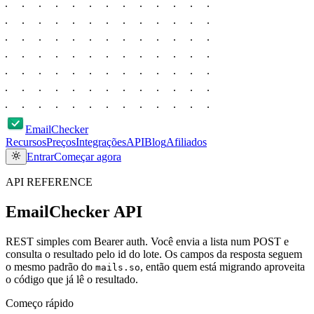
EmailChecker
Recursos
Preços
Integrações
API
Blog
Afiliados
Entrar
Começar agora
API REFERENCE
EmailChecker API
REST simples com Bearer auth. Você envia a lista num POST e
consulta o resultado pelo id do lote. Os campos da resposta seguem
o mesmo padrão do
, então quem está migrando aproveita
mails.so
o código que já lê o resultado.
Começo rápido