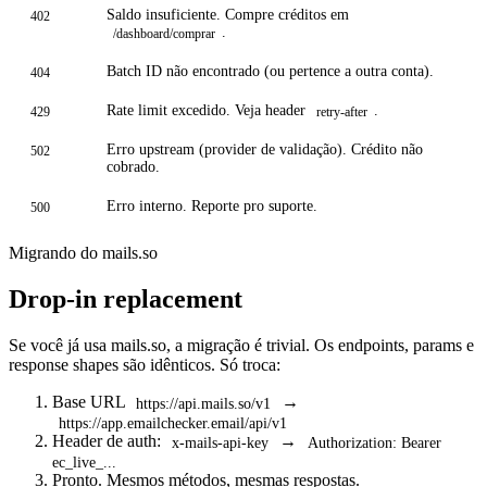
Saldo insuficiente. Compre créditos em
402
.
/dashboard/comprar
Batch ID não encontrado (ou pertence a outra conta).
404
Rate limit excedido. Veja header
.
429
retry-after
Erro upstream (provider de validação). Crédito não
502
cobrado.
Erro interno. Reporte pro suporte.
500
Migrando do mails.so
Drop-in replacement
Se você já usa mails.so, a migração é trivial. Os endpoints, params e
response shapes são idênticos. Só troca:
Base URL
→
https://api.mails.so/v1
https://app.emailchecker.email/api/v1
Header de auth:
→
x-mails-api-key
Authorization: Bearer
ec_live_...
Pronto. Mesmos métodos, mesmas respostas.