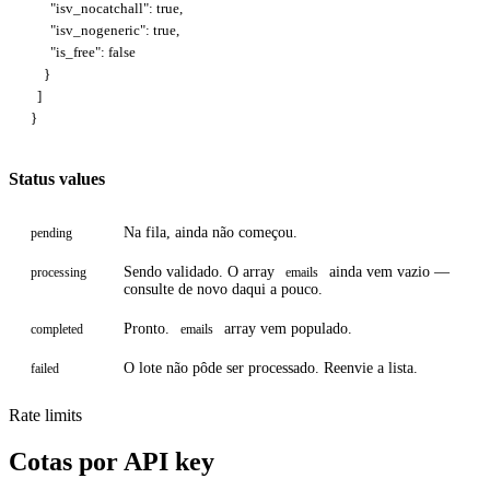
      "isv_nocatchall": true,

      "isv_nogeneric": true,

      "is_free": false

    }

  ]

}
Status values
Na fila, ainda não começou.
pending
Sendo validado. O array
ainda vem vazio —
processing
emails
consulte de novo daqui a pouco.
Pronto.
array vem populado.
completed
emails
O lote não pôde ser processado. Reenvie a lista.
failed
Rate limits
Cotas por API key