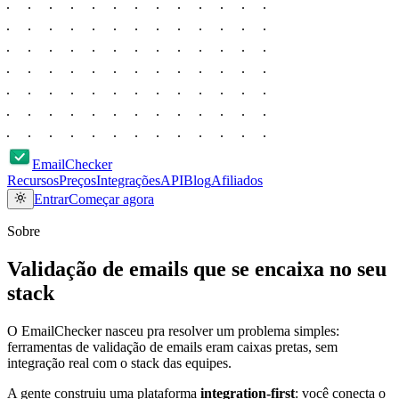
EmailChecker
Recursos
Preços
Integrações
API
Blog
Afiliados
Entrar
Começar agora
Sobre
Validação de emails que
se encaixa
no seu
stack
O EmailChecker nasceu pra resolver um problema simples:
ferramentas de validação de emails eram caixas pretas, sem
integração real com o stack das equipes.
A gente construiu uma plataforma
integration-first
: você conecta o