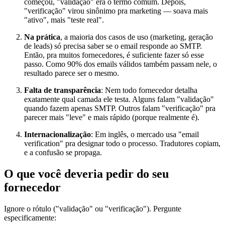
começou, "validação" era o termo comum. Depois,
"verificação" virou sinônimo pra marketing — soava mais
"ativo", mais "teste real".
Na prática
, a maioria dos casos de uso (marketing, geração
de leads) só precisa saber se o email responde ao SMTP.
Então, pra muitos fornecedores, é suficiente fazer só esse
passo. Como 90% dos emails válidos também passam nele, o
resultado parece ser o mesmo.
Falta de transparência
: Nem todo fornecedor detalha
exatamente qual camada ele testa. Alguns falam "validação"
quando fazem apenas SMTP. Outros falam "verificação" pra
parecer mais "leve" e mais rápido (porque realmente é).
Internacionalização
: Em inglês, o mercado usa "email
verification" pra designar todo o processo. Tradutores copiam,
e a confusão se propaga.
O que você deveria pedir do seu
fornecedor
Ignore o rótulo ("validação" ou "verificação"). Pergunte
especificamente: