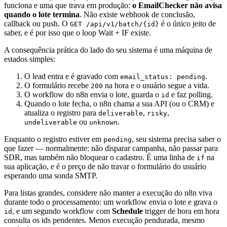
funciona e uma que trava em produção:
o EmailChecker não avisa
quando o lote termina
. Não existe webhook de conclusão,
callback ou push. O
é o único jeito de
GET /api/v1/batch/{id}
saber, e é por isso que o loop Wait + IF existe.
A consequência prática do lado do seu sistema é uma máquina de
estados simples:
O lead entra e é gravado com
.
email_status: pending
O formulário recebe
na hora e o usuário segue a vida.
200
O workflow do n8n envia o lote, guarda o
e faz polling.
id
Quando o lote fecha, o n8n chama a sua API (ou o CRM) e
atualiza o registro para
,
,
deliverable
risky
ou
.
undeliverable
unknown
Enquanto o registro estiver em
, seu sistema precisa saber o
pending
que fazer — normalmente: não disparar campanha, não passar para
SDR, mas também não bloquear o cadastro. É uma linha de
na
if
sua aplicação, e é o preço de não travar o formulário do usuário
esperando uma sonda SMTP.
Para listas grandes, considere não manter a execução do n8n viva
durante todo o processamento: um workflow envia o lote e grava o
, e um segundo workflow com
Schedule
trigger de hora em hora
id
consulta os ids pendentes. Menos execução pendurada, mesmo