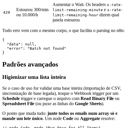
Aumentar o Wait. Os headers
x-rate-
Estourou 300/min
e
limit-remaining-minute
x-rate-
429
ou 10.000/h
dizem qual
limit-remaining-hour
janela estourou
Todo erro vem com o mesmo corpo, o que facilita o parsing no n8n:
{

  "data": null,

  "error": "Batch not found"

Padrões avançados
Higienizar uma lista inteira
Se o caso de uso for validar uma base inteira (importação de CSV,
sincronização de base legada), troque o Webhook trigger por um
Schedule
trigger e carregue o arquivo com
Read Binary File
ou
Spreadsheet File
(ou puxe as linhas do
Google Sheets
).
O ponto que muda tudo:
junte todos os emails num array só e
mande um lote único
. Um node
Code
ou
Aggregate
resolve:
// node Code, modo "Run Once for All Items"
