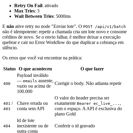
Retry On Fail
: ativado
Max Tries
: 3
Wait Between Tries
: 5000ms
E
não
ative retry no node "Enviar lote". O
POST /api/v1/batch
não é idempotente: repetir a chamada cria um lote novo e consome
créditos de novo. Se o envio falhar, é melhor deixar a execução
quebrar e cair no Error Workflow do que duplicar a cobrança em
silêncio.
Os erros que você vai encontrar na prática:
Status
O que aconteceu
O que fazer
Payload inválido
—
ausente,
emails
Corrigir o body. Não adianta repetir
400
vazio ou acima de
100.000
O valor do header precisa ser
/
Chave errada ou
exatamente
,
401
Bearer ec_live_...
conta sem API
com o espaço. A API é exclusiva do
403
plano Gold
Id de lote
inexistente ou de
Conferir o id gravado
404
outra conta