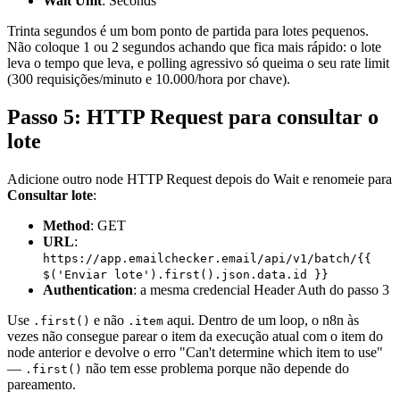
Wait Unit
: Seconds
Trinta segundos é um bom ponto de partida para lotes pequenos.
Não coloque 1 ou 2 segundos achando que fica mais rápido: o lote
leva o tempo que leva, e polling agressivo só queima o seu rate limit
(300 requisições/minuto e 10.000/hora por chave).
Passo 5: HTTP Request para consultar o
lote
Adicione outro node HTTP Request depois do Wait e renomeie para
Consultar lote
:
Method
: GET
URL
:
https://app.emailchecker.email/api/v1/batch/{{
$('Enviar lote').first().json.data.id }}
Authentication
: a mesma credencial Header Auth do passo 3
Use
e não
aqui. Dentro de um loop, o n8n às
.first()
.item
vezes não consegue parear o item da execução atual com o item do
node anterior e devolve o erro "Can't determine which item to use"
—
não tem esse problema porque não depende do
.first()
pareamento.