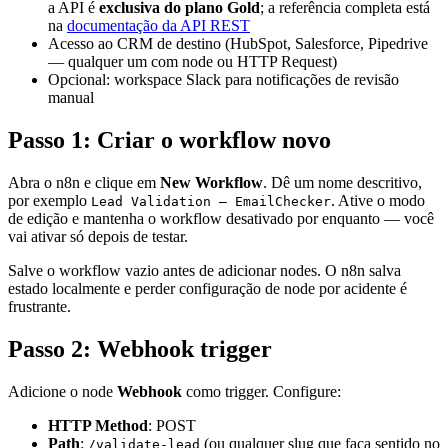
a API é
exclusiva do plano Gold
; a referência completa está
na
documentação da API REST
Acesso ao CRM de destino (HubSpot, Salesforce, Pipedrive
— qualquer um com node ou HTTP Request)
Opcional: workspace Slack para notificações de revisão
manual
Passo 1: Criar o workflow novo
Abra o n8n e clique em
New Workflow
. Dê um nome descritivo,
por exemplo
. Ative o modo
Lead Validation — EmailChecker
de edição e mantenha o workflow desativado por enquanto — você
vai ativar só depois de testar.
Salve o workflow vazio antes de adicionar nodes. O n8n salva
estado localmente e perder configuração de node por acidente é
frustrante.
Passo 2: Webhook trigger
Adicione o node
Webhook
como trigger. Configure:
HTTP Method
: POST
Path
:
(ou qualquer slug que faça sentido no
/validate-lead