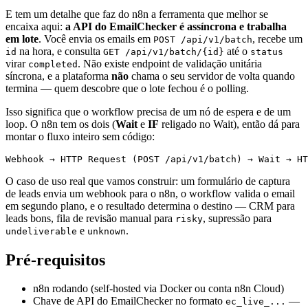
E tem um detalhe que faz do n8n a ferramenta que melhor se
encaixa aqui:
a API do EmailChecker é assíncrona e trabalha
em lote
. Você envia os emails em
, recebe um
POST /api/v1/batch
na hora, e consulta
até o
id
GET /api/v1/batch/{id}
status
virar
. Não existe endpoint de validação unitária
completed
síncrona, e a plataforma
não
chama o seu servidor de volta quando
termina — quem descobre que o lote fechou é o polling.
Isso significa que o workflow precisa de um nó de espera e de um
loop. O n8n tem os dois (
Wait
e
IF
religado no Wait), então dá para
montar o fluxo inteiro sem código:
O caso de uso real que vamos construir: um formulário de captura
de leads envia um webhook para o n8n, o workflow valida o email
em segundo plano, e o resultado determina o destino — CRM para
leads bons, fila de revisão manual para
, supressão para
risky
e
.
undeliverable
unknown
Pré-requisitos
n8n rodando (self-hosted via Docker ou conta n8n Cloud)
Chave de API do EmailChecker no formato
—
ec_live_...