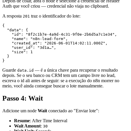
Depois de colar, abra o node e selecione a credencial de Header
Auth que você criou — credencial não viaja no clipboard.
A resposta
traz o identificador do lote:
201
{

  "data": {

    "id": "8f2c1b7e-4a9d-4c31-9f0e-2b6d5a7c1e34",

    "name": "n8n-lead-form",

    "created_at": "2026-06-01T14:02:11.000Z",

    "user_id": "3d1a…",

    "size": 1

  }

Guarde
— é a única chave para recuperar o resultado
data.id
depois. Se o seu banco ou CRM tem um campo livre no lead,
escreva o id ali antes de seguir: se a execução do n8n morrer no
meio, você ainda consegue buscar o lote manualmente.
Passo 4: Wait
Adicione um node
Wait
conectado ao "Enviar lote":
Resume
: After Time Interval
Wait Amount
:
30