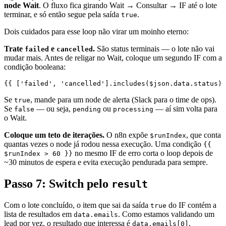
node Wait
. O fluxo fica girando Wait → Consultar → IF até o lote
terminar, e só então segue pela saída
.
true
Dois cuidados para esse loop não virar um moinho eterno:
Trate
e
.
São status terminais — o lote não vai
failed
cancelled
mudar mais. Antes de religar no Wait, coloque um segundo IF com a
condição booleana:
Se
, mande para um node de alerta (Slack para o time de ops).
true
Se
— ou seja,
ou
— aí sim volta para
false
pending
processing
o Wait.
Coloque um teto de iterações.
O n8n expõe
, que conta
$runIndex
quantas vezes o node já rodou nessa execução. Uma condição
{{
no mesmo IF de erro corta o loop depois de
$runIndex > 60 }}
~30 minutos de espera e evita execução pendurada para sempre.
Passo 7: Switch pelo
result
Com o lote concluído, o item que sai da saída
do IF contém a
true
lista de resultados em
. Como estamos validando um
data.emails
lead por vez, o resultado que interessa é
.
data.emails[0]