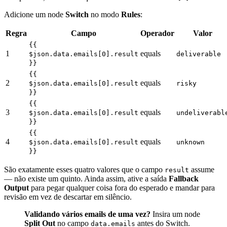
Adicione um node
Switch
no modo
Rules
:
Regra
Campo
Operador
Valor
{{
1
equals
$json.data.emails[0].result
deliverable
}}
{{
2
equals
$json.data.emails[0].result
risky
}}
{{
3
equals
$json.data.emails[0].result
undeliverabl
}}
{{
4
equals
$json.data.emails[0].result
unknown
}}
São exatamente esses quatro valores que o campo
assume
result
— não existe um quinto. Ainda assim, ative a saída
Fallback
Output
para pegar qualquer coisa fora do esperado e mandar para
revisão em vez de descartar em silêncio.
Validando vários emails de uma vez?
Insira um node
Split Out
no campo
antes do Switch.
data.emails