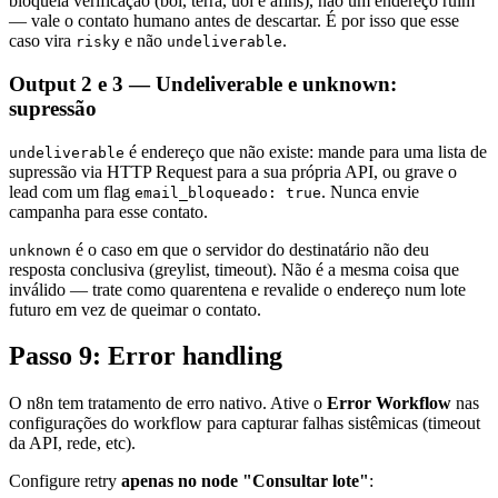
bloqueia verificação (bol, terra, uol e afins), não um endereço ruim
— vale o contato humano antes de descartar. É por isso que esse
caso vira
e não
.
risky
undeliverable
Output 2 e 3 — Undeliverable e unknown:
supressão
é endereço que não existe: mande para uma lista de
undeliverable
supressão via HTTP Request para a sua própria API, ou grave o
lead com um flag
. Nunca envie
email_bloqueado: true
campanha para esse contato.
é o caso em que o servidor do destinatário não deu
unknown
resposta conclusiva (greylist, timeout). Não é a mesma coisa que
inválido — trate como quarentena e revalide o endereço num lote
futuro em vez de queimar o contato.
Passo 9: Error handling
O n8n tem tratamento de erro nativo. Ative o
Error Workflow
nas
configurações do workflow para capturar falhas sistêmicas (timeout
da API, rede, etc).
Configure retry
apenas no node "Consultar lote"
: