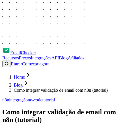
EmailChecker
Recursos
Preços
Integrações
API
Blog
Afiliados
Entrar
Começar agora
Home
Blog
Como integrar validação de email com n8n (tutorial)
n8n
integração
no-code
tutorial
Como integrar validação de email com
n8n (tutorial)