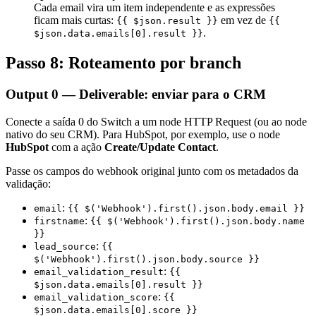
Cada email vira um item independente e as expressões
ficam mais curtas:
em vez de
{{ $json.result }}
{{
.
$json.data.emails[0].result }}
Passo 8: Roteamento por branch
Output 0 — Deliverable: enviar para o CRM
Conecte a saída 0 do Switch a um node HTTP Request (ou ao node
nativo do seu CRM). Para HubSpot, por exemplo, use o node
HubSpot
com a ação
Create/Update Contact
.
Passe os campos do webhook original junto com os metadados da
validação:
:
email
{{ $('Webhook').first().json.body.email }}
:
firstname
{{ $('Webhook').first().json.body.name
}}
:
lead_source
{{
$('Webhook').first().json.body.source }}
:
email_validation_result
{{
$json.data.emails[0].result }}
:
email_validation_score
{{
$json.data.emails[0].score }}