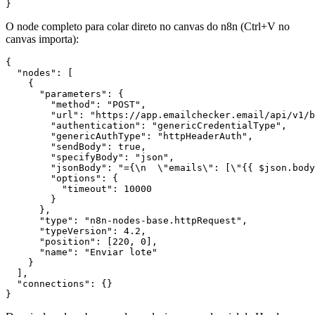
O node completo para colar direto no canvas do n8n (Ctrl+V no
canvas importa):
{

  "nodes": [

    {

      "parameters": {

        "method": "POST",

        "url": "https://app.emailchecker.email/api/v1/b
        "authentication": "genericCredentialType",

        "genericAuthType": "httpHeaderAuth",

        "sendBody": true,

        "specifyBody": "json",

        "jsonBody": "={\n  \"emails\": [\"{{ $json.body
        "options": {

          "timeout": 10000

        }

      },

      "type": "n8n-nodes-base.httpRequest",

      "typeVersion": 4.2,

      "position": [220, 0],

      "name": "Enviar lote"

    }

  ],

  "connections": {}
