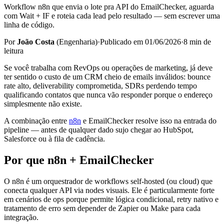
Workflow n8n que envia o lote pra API do EmailChecker, aguarda
com Wait + IF e roteia cada lead pelo resultado — sem escrever uma
linha de código.
Por
João Costa
(
Engenharia
)
·
Publicado em
01/06/2026
·
8
min de
leitura
Se você trabalha com RevOps ou operações de marketing, já deve
ter sentido o custo de um CRM cheio de emails inválidos: bounce
rate alto, deliverability comprometida, SDRs perdendo tempo
qualificando contatos que nunca vão responder porque o endereço
simplesmente não existe.
A combinação entre
n8n
e EmailChecker resolve isso na entrada do
pipeline — antes de qualquer dado sujo chegar ao HubSpot,
Salesforce ou à fila de cadência.
Por que n8n + EmailChecker
O n8n é um orquestrador de workflows self-hosted (ou cloud) que
conecta qualquer API via nodes visuais. Ele é particularmente forte
em cenários de ops porque permite lógica condicional, retry nativo e
tratamento de erro sem depender de Zapier ou Make para cada
integração.