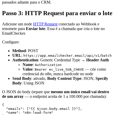
passados adiante para o CRM.
Passo 3: HTTP Request para enviar o lote
Adicione um node
HTTP Request
conectado ao Webhook e
renomeie para
Enviar lote
. Essa é a chamada que cria o lote no
EmailChecker.
Configure:
Method
: POST
URL
:
https://app.emailchecker.email/api/v1/batch
Authentication
: Generic Credential Type →
Header Auth
Name
:
Authorization
Value
:
— crie como
Bearer ec_live_SUA_CHAVE
credencial do n8n, nunca hardcode no node
Send Body
: ativado,
Body Content Type
: JSON,
Specify
Body
: Using JSON
O JSON do body (repare que
mesmo um único email vai dentro
de um array
— o endpoint aceita de 1 a 100.000 por chamada):
{

  "emails": ["{{ $json.body.email }}"],

  "name": "n8n-lead-form"
