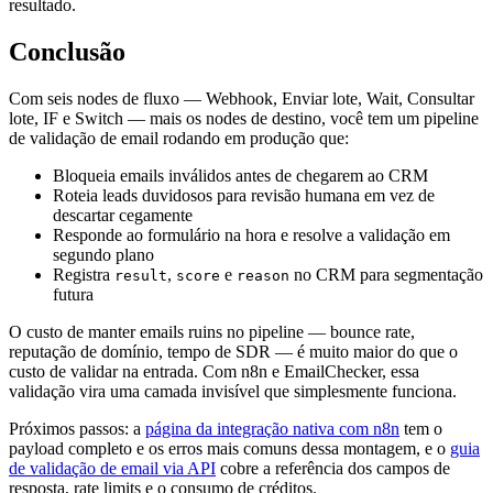
resultado.
Conclusão
Com seis nodes de fluxo — Webhook, Enviar lote, Wait, Consultar
lote, IF e Switch — mais os nodes de destino, você tem um pipeline
de validação de email rodando em produção que:
Bloqueia emails inválidos antes de chegarem ao CRM
Roteia leads duvidosos para revisão humana em vez de
descartar cegamente
Responde ao formulário na hora e resolve a validação em
segundo plano
Registra
,
e
no CRM para segmentação
result
score
reason
futura
O custo de manter emails ruins no pipeline — bounce rate,
reputação de domínio, tempo de SDR — é muito maior do que o
custo de validar na entrada. Com n8n e EmailChecker, essa
validação vira uma camada invisível que simplesmente funciona.
Próximos passos: a
página da integração nativa com n8n
tem o
payload completo e os erros mais comuns dessa montagem, e o
guia
de validação de email via API
cobre a referência dos campos de
resposta, rate limits e o consumo de créditos.