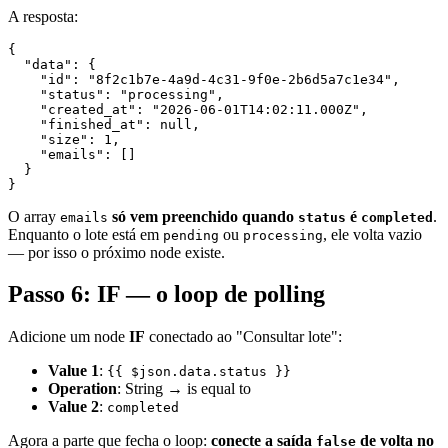
A resposta:
{

  "data": {

    "id": "8f2c1b7e-4a9d-4c31-9f0e-2b6d5a7c1e34",

    "status": "processing",

    "created_at": "2026-06-01T14:02:11.000Z",

    "finished_at": null,

    "size": 1,

    "emails": []

  }

O array
só vem preenchido quando
é
.
emails
status
completed
Enquanto o lote está em
ou
, ele volta vazio
pending
processing
— por isso o próximo node existe.
Passo 6: IF — o loop de polling
Adicione um node
IF
conectado ao "Consultar lote":
Value 1
:
{{ $json.data.status }}
Operation
: String → is equal to
Value 2
:
completed
Agora a parte que fecha o loop:
conecte a saída
de volta no
false