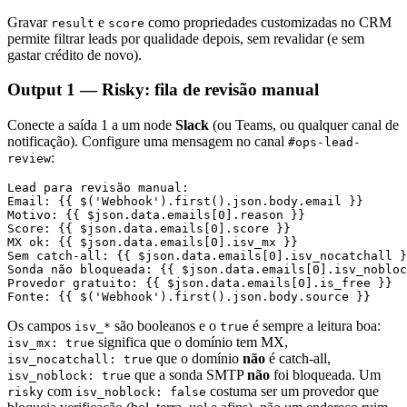
Gravar
e
como propriedades customizadas no CRM
result
score
permite filtrar leads por qualidade depois, sem revalidar (e sem
gastar crédito de novo).
Output 1 — Risky: fila de revisão manual
Conecte a saída 1 a um node
Slack
(ou Teams, ou qualquer canal de
notificação). Configure uma mensagem no canal
#ops-lead-
:
review
Lead para revisão manual:

Email: {{ $('Webhook').first().json.body.email }}

Motivo: {{ $json.data.emails[0].reason }}

Score: {{ $json.data.emails[0].score }}

MX ok: {{ $json.data.emails[0].isv_mx }}

Sem catch-all: {{ $json.data.emails[0].isv_nocatchall }
Sonda não bloqueada: {{ $json.data.emails[0].isv_nobloc
Provedor gratuito: {{ $json.data.emails[0].is_free }}

Os campos
são booleanos e o
é sempre a leitura boa:
isv_*
true
significa que o domínio tem MX,
isv_mx: true
que o domínio
não
é catch-all,
isv_nocatchall: true
que a sonda SMTP
não
foi bloqueada. Um
isv_noblock: true
com
costuma ser um provedor que
risky
isv_noblock: false