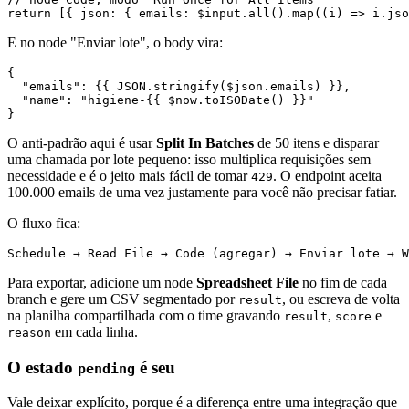
E no node "Enviar lote", o body vira:
{

  "emails": {{ JSON.stringify($json.emails) }},

  "name": "higiene-{{ $now.toISODate() }}"

O anti-padrão aqui é usar
Split In Batches
de 50 itens e disparar
uma chamada por lote pequeno: isso multiplica requisições sem
necessidade e é o jeito mais fácil de tomar
. O endpoint aceita
429
100.000 emails de uma vez justamente para você não precisar fatiar.
O fluxo fica:
Para exportar, adicione um node
Spreadsheet File
no fim de cada
branch e gere um CSV segmentado por
, ou escreva de volta
result
na planilha compartilhada com o time gravando
,
e
result
score
em cada linha.
reason
O estado
é seu
pending
Vale deixar explícito, porque é a diferença entre uma integração que