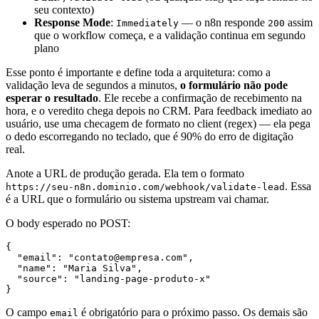
seu contexto)
Response Mode
:
— o n8n responde
assim
Immediately
200
que o workflow começa, e a validação continua em segundo
plano
Esse ponto é importante e define toda a arquitetura: como a
validação leva de segundos a minutos,
o formulário não pode
esperar o resultado
. Ele recebe a confirmação de recebimento na
hora, e o veredito chega depois no CRM. Para feedback imediato ao
usuário, use uma checagem de formato no client (regex) — ela pega
o dedo escorregando no teclado, que é 90% do erro de digitação
real.
Anote a URL de produção gerada. Ela tem o formato
. Essa
https://seu-n8n.dominio.com/webhook/validate-lead
é a URL que o formulário ou sistema upstream vai chamar.
O body esperado no POST:
{

  "email": "contato@empresa.com",

  "name": "Maria Silva",

  "source": "landing-page-produto-x"

O campo
é obrigatório para o próximo passo. Os demais são
email