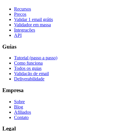
Recursos
Preços
Validar 1 email grátis
Validador em massa
Integrações
API
Guias
Tutorial (passo a passo)
Como funciona
Todos os guias
Validação de email
Deliverabilidade
Empresa
Sobre
Blog
Afiliados
Contato
Legal