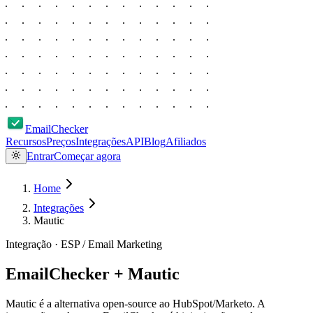
EmailChecker
Recursos
Preços
Integrações
API
Blog
Afiliados
Entrar
Começar agora
Home
Integrações
Mautic
Integração ·
ESP / Email Marketing
EmailChecker +
Mautic
Mautic é a alternativa open-source ao HubSpot/Marketo. A