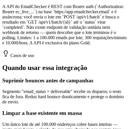
A API do EmailChecker é REST com Bearer auth (`Authorization:
Bearer ec_live_...`) na base `https://app.emailchecker.email` e é
assíncrona: você envia o lote em `POST /api/v1/batch` e busca o
resultado em `GET /api/v1/batch/{id}` até o `status` virar
`completed`. Não existe endpoint de validação unitária nem
webhook de retorno — quem descobre que o lote terminou é o
polling. Limites: 1 a 100.000 emails por lote, 300 requisições/minuto
e 10.000/hora. A API é exclusiva do plano Gold.
Casos de uso
Quando usar essa integração
Suprimir bounces antes de campanhas
Segmento "email_status = deliverable" recebe os disparos; o resto
fica de fora. Reduz hard bounce drasticamente e protege o domínio
de envio.
Limpar a base existente em massa
Um único lote de até 100.000 endereços cobre bases inteiras —