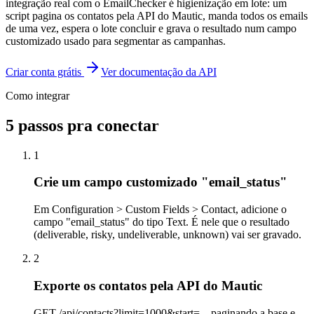
integração real com o EmailChecker é higienização em lote: um
script pagina os contatos pela API do Mautic, manda todos os emails
de uma vez, espera o lote concluir e grava o resultado num campo
customizado usado para segmentar as campanhas.
Criar conta grátis
Ver documentação da API
Como integrar
5
passos pra conectar
1
Crie um campo customizado "email_status"
Em Configuration > Custom Fields > Contact, adicione o
campo "email_status" do tipo Text. É nele que o resultado
(deliverable, risky, undeliverable, unknown) vai ser gravado.
2
Exporte os contatos pela API do Mautic
GET /api/contacts?limit=1000&start=... paginando a base e