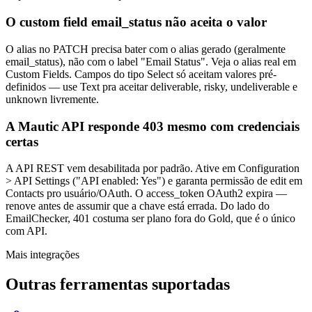
O custom field email_status não aceita o valor
O alias no PATCH precisa bater com o alias gerado (geralmente
email_status), não com o label "Email Status". Veja o alias real em
Custom Fields. Campos do tipo Select só aceitam valores pré-
definidos — use Text pra aceitar deliverable, risky, undeliverable e
unknown livremente.
A Mautic API responde 403 mesmo com credenciais
certas
A API REST vem desabilitada por padrão. Ative em Configuration
> API Settings ("API enabled: Yes") e garanta permissão de edit em
Contacts pro usuário/OAuth. O access_token OAuth2 expira —
renove antes de assumir que a chave está errada. Do lado do
EmailChecker, 401 costuma ser plano fora do Gold, que é o único
com API.
Mais integrações
Outras ferramentas suportadas