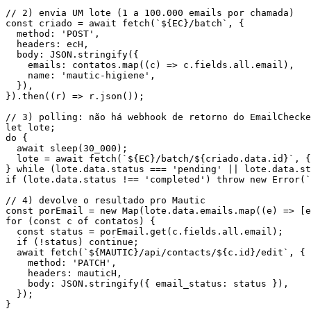
// 2) envia UM lote (1 a 100.000 emails por chamada)

const criado = await fetch(`${EC}/batch`, {

  method: 'POST',

  headers: ecH,

  body: JSON.stringify({

    emails: contatos.map((c) => c.fields.all.email),

    name: 'mautic-higiene',

  }),

}).then((r) => r.json());

// 3) polling: não há webhook de retorno do EmailChecke
let lote;

do {

  await sleep(30_000);

  lote = await fetch(`${EC}/batch/${criado.data.id}`, {
} while (lote.data.status === 'pending' || lote.data.st
if (lote.data.status !== 'completed') throw new Error(`
// 4) devolve o resultado pro Mautic

const porEmail = new Map(lote.data.emails.map((e) => [e
for (const c of contatos) {

  const status = porEmail.get(c.fields.all.email);

  if (!status) continue;

  await fetch(`${MAUTIC}/api/contacts/${c.id}/edit`, {

    method: 'PATCH',

    headers: mauticH,

    body: JSON.stringify({ email_status: status }),

  });

}