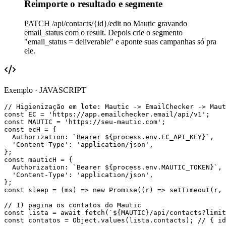
Reimporte o resultado e segmente
PATCH /api/contacts/{id}/edit no Mautic gravando
email_status com o result. Depois crie o segmento
"email_status = deliverable" e aponte suas campanhas só pra
ele.
Exemplo ·
JAVASCRIPT
// Higienização em lote: Mautic -> EmailChecker -> Maut
const EC = 'https://app.emailchecker.email/api/v1';

const MAUTIC = 'https://seu-mautic.com';

const ecH = {

  Authorization: `Bearer ${process.env.EC_API_KEY}`,

  'Content-Type': 'application/json',

};

const mauticH = {

  Authorization: `Bearer ${process.env.MAUTIC_TOKEN}`,

  'Content-Type': 'application/json',

};

const sleep = (ms) => new Promise((r) => setTimeout(r, 
// 1) pagina os contatos do Mautic

const lista = await fetch(`${MAUTIC}/api/contacts?limit
const contatos = Object.values(lista.contacts); // { id