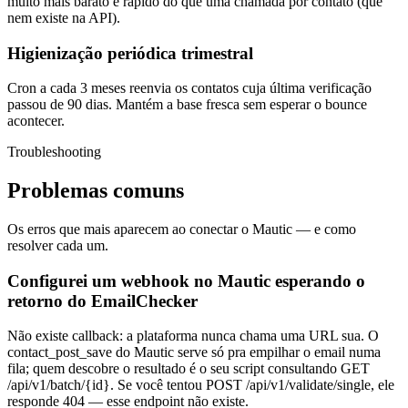
muito mais barato e rápido do que uma chamada por contato (que
nem existe na API).
Higienização periódica trimestral
Cron a cada 3 meses reenvia os contatos cuja última verificação
passou de 90 dias. Mantém a base fresca sem esperar o bounce
acontecer.
Troubleshooting
Problemas comuns
Os erros que mais aparecem ao conectar o
Mautic
— e como
resolver cada um.
Configurei um webhook no Mautic esperando o
retorno do EmailChecker
Não existe callback: a plataforma nunca chama uma URL sua. O
contact_post_save do Mautic serve só pra empilhar o email numa
fila; quem descobre o resultado é o seu script consultando GET
/api/v1/batch/{id}. Se você tentou POST /api/v1/validate/single, ele
responde 404 — esse endpoint não existe.