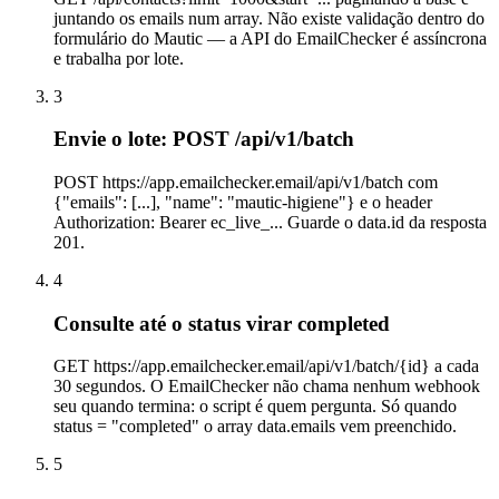
juntando os emails num array. Não existe validação dentro do
formulário do Mautic — a API do EmailChecker é assíncrona
e trabalha por lote.
3
Envie o lote: POST /api/v1/batch
POST https://app.emailchecker.email/api/v1/batch com
{"emails": [...], "name": "mautic-higiene"} e o header
Authorization: Bearer ec_live_... Guarde o data.id da resposta
201.
4
Consulte até o status virar completed
GET https://app.emailchecker.email/api/v1/batch/{id} a cada
30 segundos. O EmailChecker não chama nenhum webhook
seu quando termina: o script é quem pergunta. Só quando
status = "completed" o array data.emails vem preenchido.
5