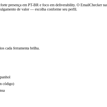
m forte presença em PT-BR e foco em deliverability. O EmailChecker na
julgamento de valor — escolha conforme seu perfil.
s cada ferramenta brilha.
spanhol
em código)
ensa