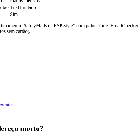
m
Planos mensais
artão
Trial limitado
Sim
cionamento: SafetyMails é "ESP-style" com painel forte; EmailChecker
tos sem cartão).
erentes
dereço morto?