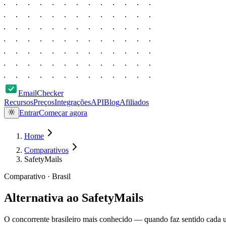
EmailChecker
Recursos
Preços
Integrações
API
Blog
Afiliados
Entrar
Começar agora
Home
Comparativos
SafetyMails
Comparativo ·
Brasil
Alternativa ao
SafetyMails
O concorrente brasileiro mais conhecido — quando faz sentido cada