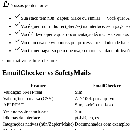
Nossos pontos fortes
Sua stack tem n8n, Zapier, Make ou similar — você quer
Você quer multi-idioma (pt/en/es) na interface, sem pagar ex
Você é developer e quer documentação técnica + exemplos
Você precisa de webhooks pra processar resultados de batc
Você quer pagar só pelo que usa, sem mensalidade obrigató
Comparativo feature a feature
EmailChecker vs
SafetyMails
Feature
EmailChecker
Validação SMTP real
Sim
Validação em massa (CSV)
Até 100k por arquivo
API REST
Sim, padrão mails.so
Webhooks de conclusão
Sim
Idiomas da interface
pt-BR, en, es
Integrações nativas (n8n/Zapier/Make)
Documentadas com exemplos