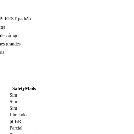
 API REST padrão
tra
 de código
hes grandes
ria
SafetyMails
Sim
Sim
Sim
Limitado
pt-BR
Parcial