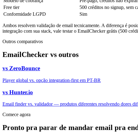
Modelo de cobrança
Pré-pago, créditos não expira
Free tier
500 créditos no signup, sem c
Conformidade LGPD
Sim
Ambos resolvem validação de email tecnicamente. A diferença é posi
integração com sua stack, vale testar o EmailChecker grátis (500 crédi
Outros comparativos
EmailChecker vs outros
vs
ZeroBounce
Player global vs. opção integration-first em PT-BR
vs
Hunter.io
Email finder vs. validador — produtos diferentes resolvendo dores dif
Comece agora
Pronto pra parar de mandar email pra en