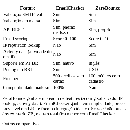
Feature
EmailChecker
ZeroBounce
Validação SMTP real
Sim
Sim
Validação em massa
Sim
Sim
Sim, padrão
API REST
Sim, próprio
mails.so
Email scoring
Score 0–100
Score 0–10
IP reputation lookup
Não
Sim
Activity data (atividade do
Não
Sim
email)
Suporte em PT-BR
Sim, nativo
Inglês
Pricing em BRL
Sim
USD
500 créditos sem
100 créditos com
Free tier
cartão
cadastro
Compatibilidade mails.so
100%
Não
ZeroBounce ganha em breadth de features (scoring sofisticado, IP
lookup, activity data). EmailChecker ganha em simplicidade, preço
previsível em BRL e foco na integração técnica. Se você não precisa
dos extras do ZB, o custo total fica menor com EmailChecker.
Outros comparativos