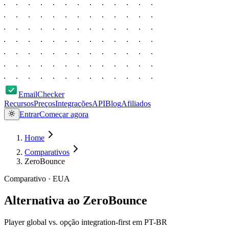
EmailChecker
Recursos
Preços
Integrações
API
Blog
Afiliados
Entrar
Começar agora
Home
Comparativos
ZeroBounce
Comparativo ·
EUA
Alternativa ao
ZeroBounce
Player global vs. opção integration-first em PT-BR