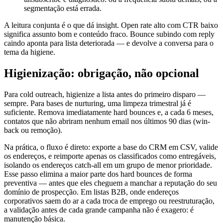
segmentação está errada.
A leitura conjunta é o que dá insight. Open rate alto com CTR baixo
significa assunto bom e conteúdo fraco. Bounce subindo com reply
caindo aponta para lista deteriorada — e devolve a conversa para o
tema da higiene.
Higienização: obrigação, não opcional
Para cold outreach, higienize a lista antes do primeiro disparo —
sempre. Para bases de nurturing, uma limpeza trimestral já é
suficiente. Remova imediatamente hard bounces e, a cada 6 meses,
contatos que não abriram nenhum email nos últimos 90 dias (win-
back ou remoção).
Na prática, o fluxo é direto: exporte a base do CRM em CSV, valide
os endereços, e reimporte apenas os classificados como entregáveis,
isolando os endereços catch-all em um grupo de menor prioridade.
Esse passo elimina a maior parte dos hard bounces de forma
preventiva — antes que eles cheguem a manchar a reputação do seu
domínio de prospecção. Em listas B2B, onde endereços
corporativos saem do ar a cada troca de emprego ou reestruturação,
a validação antes de cada grande campanha não é exagero: é
manutenção básica.