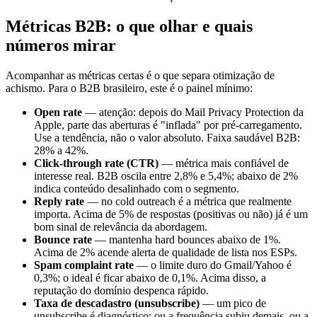
Métricas B2B: o que olhar e quais
números mirar
Acompanhar as métricas certas é o que separa otimização de
achismo. Para o B2B brasileiro, este é o painel mínimo:
Open rate
— atenção: depois do Mail Privacy Protection da
Apple, parte das aberturas é "inflada" por pré-carregamento.
Use a tendência, não o valor absoluto. Faixa saudável B2B:
28% a 42%.
Click-through rate (CTR)
— métrica mais confiável de
interesse real. B2B oscila entre 2,8% e 5,4%; abaixo de 2%
indica conteúdo desalinhado com o segmento.
Reply rate
— no cold outreach é a métrica que realmente
importa. Acima de 5% de respostas (positivas ou não) já é um
bom sinal de relevância da abordagem.
Bounce rate
— mantenha hard bounces abaixo de 1%.
Acima de 2% acende alerta de qualidade de lista nos ESPs.
Spam complaint rate
— o limite duro do Gmail/Yahoo é
0,3%; o ideal é ficar abaixo de 0,1%. Acima disso, a
reputação do domínio despenca rápido.
Taxa de descadastro (unsubscribe)
— um pico de
unsubscribe é diagnóstico: ou a frequência subiu demais, ou a