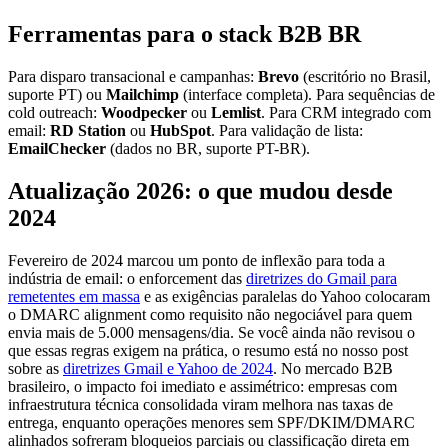
Ferramentas para o stack B2B BR
Para disparo transacional e campanhas:
Brevo
(escritório no Brasil,
suporte PT) ou
Mailchimp
(interface completa). Para sequências de
cold outreach:
Woodpecker
ou
Lemlist
. Para CRM integrado com
email:
RD Station
ou
HubSpot
. Para validação de lista:
EmailChecker
(dados no BR, suporte PT-BR).
Atualização 2026: o que mudou desde
2024
Fevereiro de 2024 marcou um ponto de inflexão para toda a
indústria de email: o enforcement das
diretrizes do Gmail para
remetentes em massa
e as exigências paralelas do Yahoo colocaram
o DMARC alignment como requisito não negociável para quem
envia mais de 5.000 mensagens/dia. Se você ainda não revisou o
que essas regras exigem na prática, o resumo está no nosso post
sobre as
diretrizes Gmail e Yahoo de 2024
. No mercado B2B
brasileiro, o impacto foi imediato e assimétrico: empresas com
infraestrutura técnica consolidada viram melhora nas taxas de
entrega, enquanto operações menores sem SPF/DKIM/DMARC
alinhados sofreram bloqueios parciais ou classificação direta em