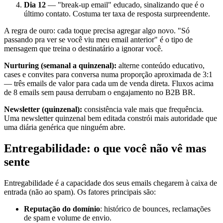
Dia 12
— "break-up email" educado, sinalizando que é o
último contato. Costuma ter taxa de resposta surpreendente.
A regra de ouro: cada toque precisa agregar algo novo. "Só
passando pra ver se você viu meu email anterior" é o tipo de
mensagem que treina o destinatário a ignorar você.
Nurturing (semanal a quinzenal):
alterne conteúdo educativo,
cases e convites para conversa numa proporção aproximada de 3:1
— três emails de valor para cada um de venda direta. Fluxos acima
de 8 emails sem pausa derrubam o engajamento no B2B BR.
Newsletter (quinzenal):
consistência vale mais que frequência.
Uma newsletter quinzenal bem editada constrói mais autoridade que
uma diária genérica que ninguém abre.
Entregabilidade: o que você não vê mas
sente
Entregabilidade é a capacidade dos seus emails chegarem à caixa de
entrada (não ao spam). Os fatores principais são:
Reputação do domínio
: histórico de bounces, reclamações
de spam e volume de envio.