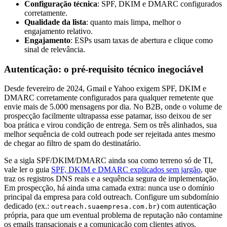
Configuração técnica
: SPF, DKIM e DMARC configurados
corretamente.
Qualidade da lista
: quanto mais limpa, melhor o
engajamento relativo.
Engajamento
: ESPs usam taxas de abertura e clique como
sinal de relevância.
Autenticação: o pré-requisito técnico inegociável
Desde fevereiro de 2024, Gmail e Yahoo exigem SPF, DKIM e
DMARC corretamente configurados para qualquer remetente que
envie mais de 5.000 mensagens por dia. No B2B, onde o volume de
prospecção facilmente ultrapassa esse patamar, isso deixou de ser
boa prática e virou condição de entrega. Sem os três alinhados, sua
melhor sequência de cold outreach pode ser rejeitada antes mesmo
de chegar ao filtro de spam do destinatário.
Se a sigla SPF/DKIM/DMARC ainda soa como terreno só de TI,
vale ler o guia
SPF, DKIM e DMARC explicados sem jargão
, que
traz os registros DNS reais e a sequência segura de implementação.
Em prospecção, há ainda uma camada extra: nunca use o domínio
principal da empresa para cold outreach. Configure um subdomínio
dedicado (ex.:
) com autenticação
outreach.suaempresa.com.br
própria, para que um eventual problema de reputação não contamine
os emails transacionais e a comunicação com clientes ativos.