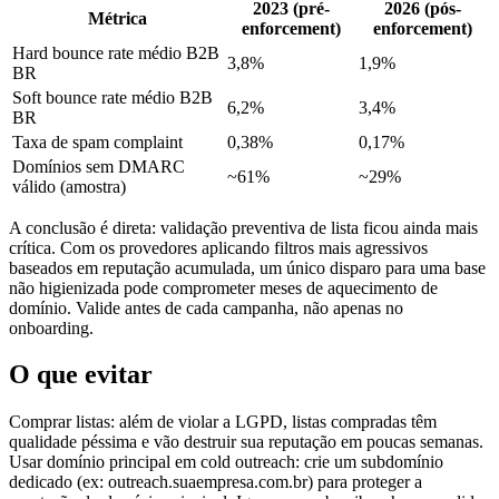
2023 (pré-
2026 (pós-
Métrica
enforcement)
enforcement)
Hard bounce rate médio B2B
3,8%
1,9%
BR
Soft bounce rate médio B2B
6,2%
3,4%
BR
Taxa de spam complaint
0,38%
0,17%
Domínios sem DMARC
~61%
~29%
válido (amostra)
A conclusão é direta: validação preventiva de lista ficou ainda mais
crítica. Com os provedores aplicando filtros mais agressivos
baseados em reputação acumulada, um único disparo para uma base
não higienizada pode comprometer meses de aquecimento de
domínio. Valide antes de cada campanha, não apenas no
onboarding.
O que evitar
Comprar listas: além de violar a LGPD, listas compradas têm
qualidade péssima e vão destruir sua reputação em poucas semanas.
Usar domínio principal em cold outreach: crie um subdomínio
dedicado (ex: outreach.suaempresa.com.br) para proteger a