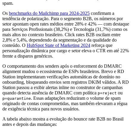
spam.
Os
benchmarks do Mailchimp para 2024-2025
confirmam a
tendência de polarização. Para o segmento B2B, os números por
setor apontam open rates médios entre 28% e 42% — com destaque
para Serviços Profissionais (38,2%) e Tecnologia (31,7%) como os
mais altos no contexto brasileiro. Click rates B2B oscilam entre
2,8% e 5,4%, dependendo da segmentação e da qualidade do
conteúdo. O
HubSpot State of Marketing 2024
reforça que
personalização dinâmica por cargo e setor eleva o CTR em até 22%
frente a disparos genéricos.
O comportamento dos senders após o enforcement do DMARC
alignment mudou o ecossistema de ESPs brasileiros. Brevo e RD
Station implementaram verificações automáticas de domínio no
onboarding, bloqueando envios sem registros DKIM válidos. A RD
Station passou a exibir alertas inline no construtor de campanhas
quando detecta ausência de DMARC com política
ou
p=reject
. Essas adaptações reduziram o volume de spam
p=quarantine
originado de contas comprometidas, mas também elevaram a régua
de exigência técnica para novos usuários.
A tabela abaixo mostra a evolução do bounce rate B2B no Brasil
antes e depois das mudanças: