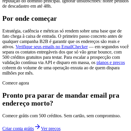
reputação do domínio principal. Ignorar unsubscribes: honre pedidos
de descadastro em até 48h.
Por onde começar
Estratégia, cadência e métricas só rendem sobre uma base que de
fato chega à caixa de entrada. O primeiro passo concreto antes de
qualquer campanha B2B é garantir que os endereços são reais e
ativos.
Verifique seus emails no EmailChecker
— em segundos você
separa os contatos entregáveis dos que só vão gerar bounce, com
500 créditos gratuitos para testar. Para escalar a prospecção com
validação contínua via API e disparo em massa, os
planos e preços
cobrem do volume de uma operação enxuta ao de quem dispara
milhões por mês.
Comece agora
Pronto pra parar de mandar email pra
endereço morto?
Comece grátis com 500 créditos. Sem cartão, sem compromisso.
Criar conta grátis
Ver preços