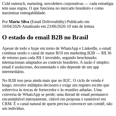
Cold outreach, nurturing, newsletters corporativas — cada estratégia
tem suas regras. O que funciona no mercado brasileiro e como
maximizar entregabilidade.
Por
Maria Silva
(
Email Deliverability
)
·
Publicado em
10/04/2026
·
Atualizado em
23/06/2026
·
10
min de leitura
O estado do email B2B no Brasil
Apesar de todo o hype em torno de WhatsApp e LinkedIn, o email
continua sendo o canal de maior ROI em marketing B2B — R$ 36
de retorno para cada R$ 1 investido, segundo benchmarks
internacionais adaptados ao contexto brasileiro. A razão é simples:
email é assíncrono, documentado e não depende de um app
intermediário.
No B2B isso pesa ainda mais que no B2C. O ciclo de venda é
longo, envolve múltiplos decisores e exige um registro escrito que
sobreviva às trocas de fornecedor e às reuniões adiadas. Uma
conversa de WhatsApp se perde; uma thread de email permanece
encaminhável internamente, citável em proposta e rastreável em
CRM. É o canal natural de quem precisa convencer um comitê, não
um indivíduo.