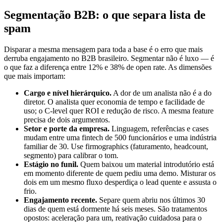
Segmentação B2B: o que separa lista de
spam
Disparar a mesma mensagem para toda a base é o erro que mais
derruba engajamento no B2B brasileiro. Segmentar não é luxo — é
o que faz a diferença entre 12% e 38% de open rate. As dimensões
que mais importam:
Cargo e nível hierárquico.
A dor de um analista não é a do
diretor. O analista quer economia de tempo e facilidade de
uso; o C-level quer ROI e redução de risco. A mesma feature
precisa de dois argumentos.
Setor e porte da empresa.
Linguagem, referências e cases
mudam entre uma fintech de 500 funcionários e uma indústria
familiar de 30. Use firmographics (faturamento, headcount,
segmento) para calibrar o tom.
Estágio no funil.
Quem baixou um material introdutório está
em momento diferente de quem pediu uma demo. Misturar os
dois em um mesmo fluxo desperdiça o lead quente e assusta o
frio.
Engajamento recente.
Separe quem abriu nos últimos 30
dias de quem está dormente há seis meses. São tratamentos
opostos: aceleração para um, reativação cuidadosa para o