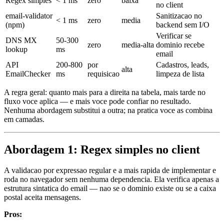
Regex simples
< 1 ms
zero
baixa
no client
email-validator
Sanitizacao no
< 1 ms
zero
media
(npm)
backend sem I/O
Verificar se
DNS MX
50-300
zero
media-alta
dominio recebe
lookup
ms
email
API
200-800
por
Cadastros, leads,
alta
EmailChecker
ms
requisicao
limpeza de lista
A regra geral: quanto mais para a direita na tabela, mais tarde no
fluxo voce aplica — e mais voce pode confiar no resultado.
Nenhuma abordagem substitui a outra; na pratica voce as combina
em camadas.
Abordagem 1: Regex simples no client
A validacao por expressao regular e a mais rapida de implementar e
roda no navegador sem nenhuma dependencia. Ela verifica apenas a
estrutura sintatica do email — nao se o dominio existe ou se a caixa
postal aceita mensagens.
Pros: