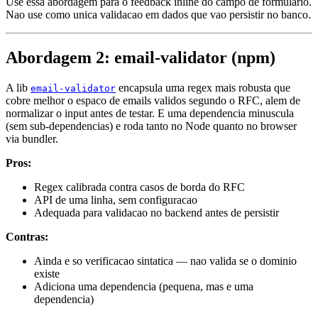
Use essa abordagem para o feedback inline do campo de formulario.
Nao use como unica validacao em dados que vao persistir no banco.
Abordagem 2: email-validator (npm)
A lib
encapsula uma regex mais robusta que
email-validator
cobre melhor o espaco de emails validos segundo o RFC, alem de
normalizar o input antes de testar. E uma dependencia minuscula
(sem sub-dependencias) e roda tanto no Node quanto no browser
via bundler.
Pros:
Regex calibrada contra casos de borda do RFC
API de uma linha, sem configuracao
Adequada para validacao no backend antes de persistir
Contras:
Ainda e so verificacao sintatica — nao valida se o dominio
existe
Adiciona uma dependencia (pequena, mas e uma
dependencia)