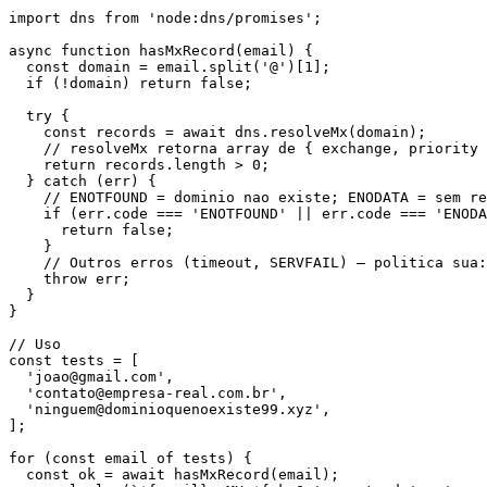
import dns from 'node:dns/promises';

async function hasMxRecord(email) {

  const domain = email.split('@')[1];

  if (!domain) return false;

  try {

    const records = await dns.resolveMx(domain);

    // resolveMx retorna array de { exchange, priority 
    return records.length > 0;

  } catch (err) {

    // ENOTFOUND = dominio nao existe; ENODATA = sem re
    if (err.code === 'ENOTFOUND' || err.code === 'ENODA
      return false;

    }

    // Outros erros (timeout, SERVFAIL) — politica sua:
    throw err;

  }

}

// Uso

const tests = [

  'joao@gmail.com',

  'contato@empresa-real.com.br',

  'ninguem@dominioquenoexiste99.xyz',

];

for (const email of tests) {

  const ok = await hasMxRecord(email);
