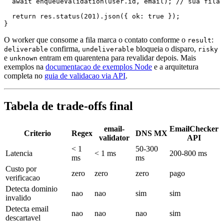
  await enqueueValidation(user.id, email); // sua fila 
  return res.status(201).json({ ok: true });

O worker que consome a fila marca o contato conforme o
:
result
confirma,
bloqueia o disparo,
deliverable
undeliverable
risky
e
entram em quarentena para revalidar depois. Mais
unknown
exemplos na
documentacao de exemplos Node
e a arquitetura
completa no
guia de validacao via API
.
Tabela de trade-offs final
email-
EmailChecker
Criterio
Regex
DNS MX
validator
API
< 1
50-300
Latencia
< 1 ms
200-800 ms
ms
ms
Custo por
zero
zero
zero
pago
verificacao
Detecta dominio
nao
nao
sim
sim
invalido
Detecta email
nao
nao
nao
sim
descartavel