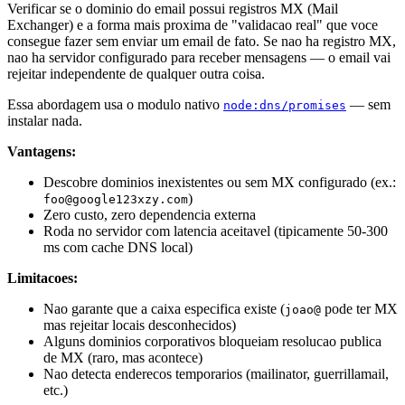
Verificar se o dominio do email possui registros MX (Mail
Exchanger) e a forma mais proxima de "validacao real" que voce
consegue fazer sem enviar um email de fato. Se nao ha registro MX,
nao ha servidor configurado para receber mensagens — o email vai
rejeitar independente de qualquer outra coisa.
Essa abordagem usa o modulo nativo
— sem
node:dns/promises
instalar nada.
Vantagens:
Descobre dominios inexistentes ou sem MX configurado (ex.:
)
foo@google123xzy.com
Zero custo, zero dependencia externa
Roda no servidor com latencia aceitavel (tipicamente 50-300
ms com cache DNS local)
Limitacoes:
Nao garante que a caixa especifica existe (
pode ter MX
joao@
mas rejeitar locais desconhecidos)
Alguns dominios corporativos bloqueiam resolucao publica
de MX (raro, mas acontece)
Nao detecta enderecos temporarios (mailinator, guerrillamail,
etc.)