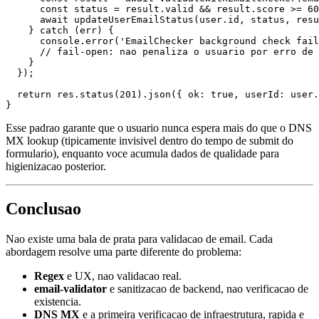
      const status = result.valid && result.score >= 60
      await updateUserEmailStatus(user.id, status, resu
    } catch (err) {

      console.error('EmailChecker background check fail
      // fail-open: nao penaliza o usuario por erro de 
    }

  });

  return res.status(201).json({ ok: true, userId: user.
Esse padrao garante que o usuario nunca espera mais do que o DNS
MX lookup (tipicamente invisivel dentro do tempo de submit do
formulario), enquanto voce acumula dados de qualidade para
higienizacao posterior.
Conclusao
Nao existe uma bala de prata para validacao de email. Cada
abordagem resolve uma parte diferente do problema:
Regex
e UX, nao validacao real.
email-validator
e sanitizacao de backend, nao verificacao de
existencia.
DNS MX
e a primeira verificacao de infraestrutura, rapida e