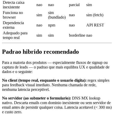
Detecta caixa
nao
nao
parcial
sim
inexistente
Funciona no
sim
sim
nao
sim (fetch)
browser
(bundlado)
Dependencia
nao
npm
nao
API REST
externa
Adequado para
sim
sim
borderline
nao
tempo real
Padrao hibrido recomendado
Para a maioria dos produtos — especialmente fluxos de signup ou
captura de leads — o padrao que mais equilibra UX e qualidade de
dados e o seguinte:
No client (tempo real, enquanto o usuario digita):
regex simples
para feedback visual imediato. Nenhuma chamada de rede,
nenhuma latencia perceptivel.
No servidor (ao submeter o formulario):
DNS MX lookup
nativo. Descarta emails com dominio inexistente ou sem servidor de
email antes de persistir qualquer coisa. Latencia aceitavel (< 300 ms)
e custo zero.