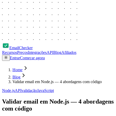
EmailChecker
Recursos
Preços
Integrações
API
Blog
Afiliados
Entrar
Começar agora
Home
Blog
Validar email em Node.js — 4 abordagens com código
Node.js
API
validação
JavaScript
Validar email em Node.js — 4 abordagens
com código