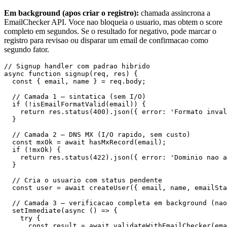
Em background (apos criar o registro):
chamada assincrona a
EmailChecker API. Voce nao bloqueia o usuario, mas obtem o score
completo em segundos. Se o resultado for negativo, pode marcar o
registro para revisao ou disparar um email de confirmacao como
segundo fator.
// Signup handler com padrao hibrido

async function signup(req, res) {

  const { email, name } = req.body;

  // Camada 1 — sintatica (sem I/O)

  if (!isEmailFormatValid(email)) {

    return res.status(400).json({ error: 'Formato inval
  }

  // Camada 2 — DNS MX (I/O rapido, sem custo)

  const mxOk = await hasMxRecord(email);

  if (!mxOk) {

    return res.status(422).json({ error: 'Dominio nao a
  }

  // Cria o usuario com status pendente

  const user = await createUser({ email, name, emailSta
  // Camada 3 — verificacao completa em background (nao
  setImmediate(async () => {

    try {

      const result = await validateWithEmailChecker(ema