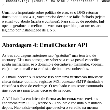
  console.log(`${email}: MX ${ok ? 'encontrado' : 'ause
Uma nota importante sobre politica de erro: se o DNS retornar
timeout ou
, voce precisa decidir se falha fechado (rejeita
SERVFAIL
o email) ou aberto (aceita e continua). Para signup de produto, fail-
open e geralmente melhor — voce nao quer bloquear um usuario
legitimo por instabilidade de DNS.
Abordagem 4: EmailChecker API
As tres abordagens anteriores sao "gratuitas" mas tem teto de
accuracy. Elas nao conseguem saber se a caixa postal especifica
aceita mensagens, se o dominio e descartavel (mailinator, yopmail,
etc.) ou se o email esta em listas de bounces conhecidos.
A EmailChecker API resolve isso com uma verificacao full-stack:
checa sintaxe, dominio, registros MX, conexao SMTP simulada e
classifica o risco do endereço. O resultado e um score estruturado
que voce usa para tomar decisao de negocio.
A API trabalha em
lote e de forma assincrona
: voce envia os
enderecos num POST, recebe o
do lote e consulta o resultado
id
depois. Nao existe endpoint que devolva o veredito na mesma