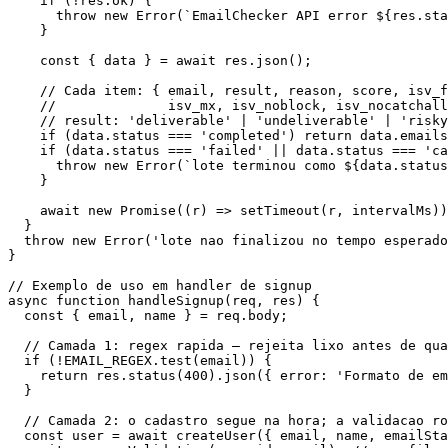
    if (!res.ok) {

      throw new Error(`EmailChecker API error ${res.sta
    }

    const { data } = await res.json();

    // Cada item: { email, result, reason, score, isv_f
    //              isv_mx, isv_noblock, isv_nocatchall
    // result: 'deliverable' | 'undeliverable' | 'risky
    if (data.status === 'completed') return data.emails
    if (data.status === 'failed' || data.status === 'ca
      throw new Error(`lote terminou como ${data.status
    }

    await new Promise((r) => setTimeout(r, intervalMs))
  }

  throw new Error('lote nao finalizou no tempo esperado
}

// Exemplo de uso em handler de signup

async function handleSignup(req, res) {

  const { email, name } = req.body;

  // Camada 1: regex rapida — rejeita lixo antes de qua
  if (!EMAIL_REGEX.test(email)) {

    return res.status(400).json({ error: 'Formato de em
  }

  // Camada 2: o cadastro segue na hora; a validacao ro
  const user = await createUser({ email, name, emailSta