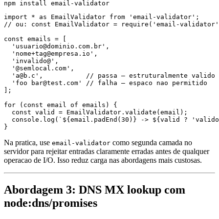
import * as EmailValidator from 'email-validator';

// ou: const EmailValidator = require('email-validator'
const emails = [

  'usuario@dominio.com.br',

  'nome+tag@empresa.io',

  'invalido@',

  '@semlocal.com',

  'a@b.c',           // passa — estruturalmente valido 
  'foo bar@test.com' // falha — espaco nao permitido

];

for (const email of emails) {

  const valid = EmailValidator.validate(email);

  console.log(`${email.padEnd(30)} -> ${valid ? 'valido
Na pratica, use
como segunda camada no
email-validator
servidor para rejeitar entradas claramente erradas antes de qualquer
operacao de I/O. Isso reduz carga nas abordagens mais custosas.
Abordagem 3: DNS MX lookup com
node:dns/promises