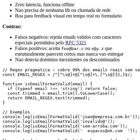
Zero latencia, funciona offline
Nao precisa de nenhuma lib ou chamada de rede
Boa para feedback visual em tempo real no formulario
Contras:
Falsos negativos: rejeita emails validos com caracteres
especiais permitidos pelo
RFC 5321
Falsos positivos: aceita
ou
que
foo@bar.c
x@y.z
estruturalmente parecem certos mas nunca vao entregar
Nao detecta dominios inexistentes ou descontinuados
// Regex pragmatica — cobre 99% dos emails reais sem se
const EMAIL_REGEX = /^[^\s@]+@[^\s@]+\.[^\s@]{2,}$/;

function isEmailFormatValid(email) {

  if (typeof email !== 'string') return false;

  const trimmed = email.trim().toLowerCase();

  return EMAIL_REGEX.test(trimmed);

}

// Exemplos

console.log(isEmailFormatValid('joao@empresa.com.br'));
console.log(isEmailFormatValid('invalido@'));          
console.log(isEmailFormatValid('sem-arroba.com'));     