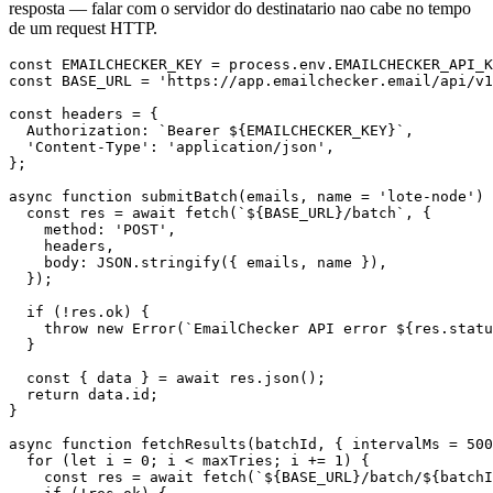
resposta — falar com o servidor do destinatario nao cabe no tempo
de um request HTTP.
const EMAILCHECKER_KEY = process.env.EMAILCHECKER_API_K
const BASE_URL = 'https://app.emailchecker.email/api/v1
const headers = {

  Authorization: `Bearer ${EMAILCHECKER_KEY}`,

  'Content-Type': 'application/json',

};

async function submitBatch(emails, name = 'lote-node') 
  const res = await fetch(`${BASE_URL}/batch`, {

    method: 'POST',

    headers,

    body: JSON.stringify({ emails, name }),

  });

  if (!res.ok) {

    throw new Error(`EmailChecker API error ${res.statu
  }

  const { data } = await res.json();

  return data.id;

}

async function fetchResults(batchId, { intervalMs = 500
  for (let i = 0; i < maxTries; i += 1) {

    const res = await fetch(`${BASE_URL}/batch/${batchI