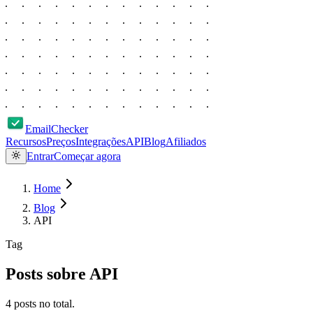
EmailChecker
Recursos
Preços
Integrações
API
Blog
Afiliados
Entrar
Começar agora
Home
Blog
API
Tag
Posts sobre
API
4
posts
no total.