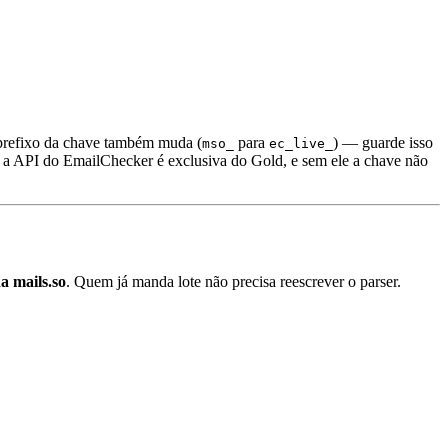
 prefixo da chave também muda (
para
) — guarde isso
mso_
ec_live_
o: a API do EmailChecker é exclusiva do Gold, e sem ele a chave não
a mails.so
. Quem já manda lote não precisa reescrever o parser.