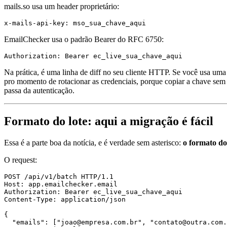
mails.so usa um header proprietário:
EmailChecker usa o padrão Bearer do RFC 6750:
Na prática, é uma linha de diff no seu cliente HTTP. Se você usa um
pro momento de rotacionar as credenciais, porque copiar a chave sem
passa da autenticação.
Formato do lote: aqui a migração é fácil
Essa é a parte boa da notícia, e é verdade sem asterisco:
o formato do
O request:
POST /api/v1/batch HTTP/1.1

Host: app.emailchecker.email

Authorization: Bearer ec_live_sua_chave_aqui

Content-Type: application/json

{

  "emails": ["joao@empresa.com.br", "contato@outra.com.