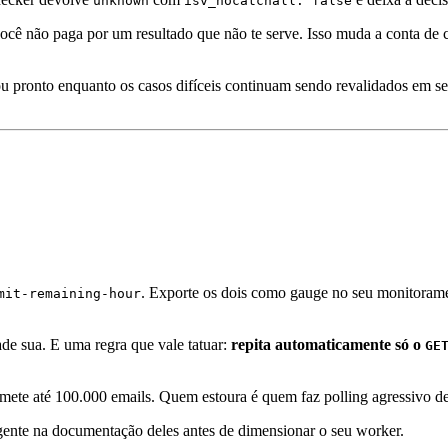
unknown
isv_nocatchall: false
cê não paga por um resultado que não te serve. Isso muda a conta de c
ou pronto enquanto os casos difíceis continuam sendo revalidados em se
. Exporte os dois como gauge no seu monitoramen
mit-remaining-hour
de sua. E uma regra que vale tatuar:
repita automaticamente só o
GE
ubmete até 100.000 emails. Quem estoura é quem faz polling agressivo 
igente na documentação deles antes de dimensionar o seu worker.