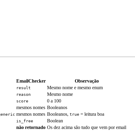
EmailChecker
Observação
Mesmo nome e mesmo enum
result
Mesmo nome
reason
0 a 100
score
mesmos nomes
Booleanos
mesmos nomes
Booleanos,
= leitura boa
generic
true
Boolean
is_free
não retornado
Os dez acima são tudo que vem por email