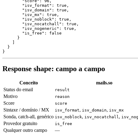
        "score": 96,

        "isv_format": true,

        "isv_domain": true,

        "isv_mx": true,

        "isv_noblock": true,

        "isv_nocatchall": true,

        "isv_nogeneric": true,

        "is_free": false

      }

    ]

  }

Response shape: campo a campo
Conceito
mails.so
Status do email
result
Motivo
reason
Score
score
Sintaxe / domínio / MX
,
,
isv_format
isv_domain
isv_mx
Sonda, catch-all, genérico
,
,
isv_noblock
isv_nocatchall
isv_no
Provedor gratuito
is_free
Qualquer outro campo
—