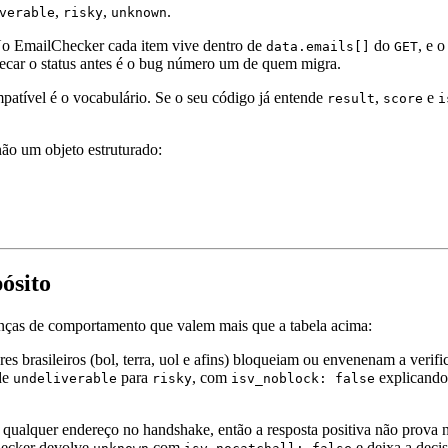
,
,
.
verable
risky
unknown
o EmailChecker cada item vive dentro de
do
, e 
data.emails[]
GET
car o status antes é o bug número um de quem migra.
patível é o vocabulário. Se o seu código já entende
,
e
result
score
i
ão um objeto estruturado:
ósito
enças de comportamento que valem mais que a tabela acima:
es brasileiros (bol, terra, uol e afins) bloqueiam ou envenenam a ver
 de
para
, com
explicando 
undeliverable
risky
isv_noblock: false
qualquer endereço no handshake, então a resposta positiva não prova nad
hecker devolve
com
e deixa a deci