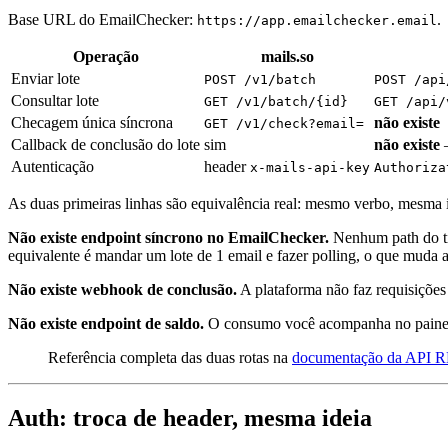
Base URL do EmailChecker:
.
https://app.emailchecker.email
Operação
mails.so
Enviar lote
POST /v1/batch
POST /api
Consultar lote
GET /v1/batch/{id}
GET /api/
Checagem única síncrona
não existe
GET /v1/check?email=
Callback de conclusão do lote
sim
não existe
—
Autenticação
header
x-mails-api-key
Authoriza
As duas primeiras linhas são equivalência real: mesmo verbo, mesma 
Não existe endpoint síncrono no EmailChecker.
Nenhum path do 
equivalente é mandar um lote de 1 email e fazer polling, o que muda 
Não existe webhook de conclusão.
A plataforma não faz requisições
Não existe endpoint de saldo.
O consumo você acompanha no painel,
Referência completa das duas rotas na
documentação da API 
Auth: troca de header, mesma ideia