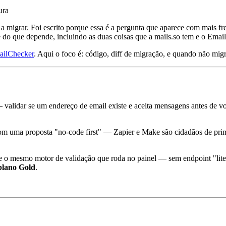
ura
er a migrar. Foi escrito porque essa é a pergunta que aparece com mais f
 do que depende, incluindo as duas coisas que a mails.so tem e o Emai
ailChecker
. Aqui o foco é: código, diff de migração, e quando não migr
alidar se um endereço de email existe e aceita mensagens antes de vo
com uma proposta "no-code first" — Zapier e Make são cidadãos de prim
 o mesmo motor de validação que roda no painel — sem endpoint "lite"
 plano Gold
.