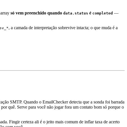
o array
só vem preenchido quando
é
—
data.status
completed
, a camada de interpretação sobrevive intacta; o que muda é a
sv_*
ificação SMTP. Quando o EmailChecker detecta que a sonda foi barrada
por quê. Serve para você não jogar fora um contato bom só porque o
a. Fingir certeza ali é o jeito mais comum de inflar taxa de acerto
são com você.