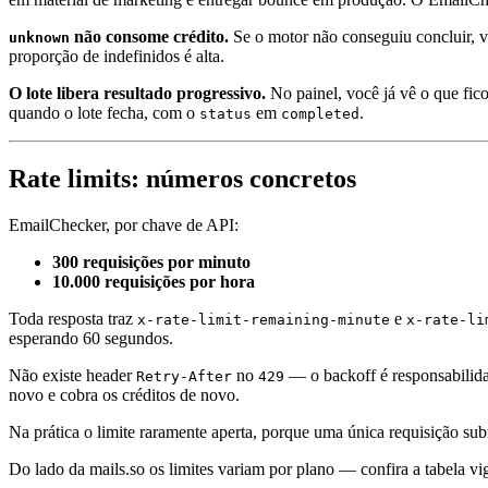
não consome crédito.
Se o motor não conseguiu concluir, vo
unknown
proporção de indefinidos é alta.
O lote libera resultado progressivo.
No painel, você já vê o que fic
quando o lote fecha, com o
em
.
status
completed
Rate limits: números concretos
EmailChecker, por chave de API:
300 requisições por minuto
10.000 requisições por hora
Toda resposta traz
e
x-rate-limit-remaining-minute
x-rate-li
esperando 60 segundos.
Não existe header
no
— o backoff é responsabilida
Retry-After
429
novo e cobra os créditos de novo.
Na prática o limite raramente aperta, porque uma única requisição s
Do lado da mails.so os limites variam por plano — confira a tabela v