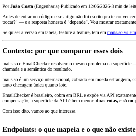
Por
João Costa
(
Engenharia
)
·
Publicado em
12/06/2026
·
8
min de leit
Antes de entrar no código: esse artigo não foi escrito pra te convenc
trocar?" — e a resposta honesta é "depende". Vou mostrar exatamente
Se quiser a versão em tabela, feature a feature, tem em
mails.so vs Em
Contexto: por que comparar esses dois
mails.so e EmailChecker resolvem o mesmo problema na superfície — v
chamada e a semântica do resultado.
mails.so é um serviço internacional, cobrado em moeda estrangeira, 
tanto checagem única quanto lote.
EmailChecker é brasileiro, cobra em BRL e expõe via API exatamente
compensação, a superfície da API é bem menor:
duas rotas, e só no
Com isso dito, vamos ao que interessa.
Endpoints: o que mapeia e o que não existe