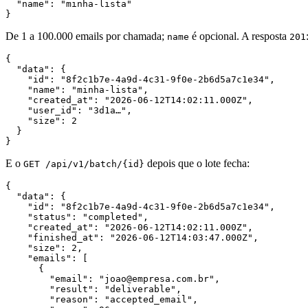
  "name": "minha-lista"

De 1 a 100.000 emails por chamada;
é opcional. A resposta
name
201
{

  "data": {

    "id": "8f2c1b7e-4a9d-4c31-9f0e-2b6d5a7c1e34",

    "name": "minha-lista",

    "created_at": "2026-06-12T14:02:11.000Z",

    "user_id": "3d1a…",

    "size": 2

  }

E o
depois que o lote fecha:
GET /api/v1/batch/{id}
{

  "data": {

    "id": "8f2c1b7e-4a9d-4c31-9f0e-2b6d5a7c1e34",

    "status": "completed",

    "created_at": "2026-06-12T14:02:11.000Z",

    "finished_at": "2026-06-12T14:03:47.000Z",

    "size": 2,

    "emails": [

      {

        "email": "joao@empresa.com.br",

        "result": "deliverable",

        "reason": "accepted_email",
