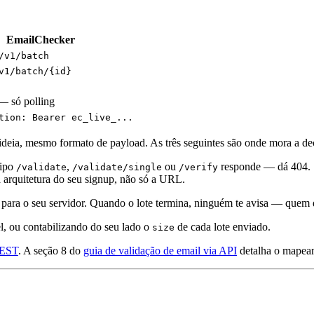
EmailChecker
/v1/batch
v1/batch/{id}
 só polling
tion: Bearer ec_live_...
ideia, mesmo formato de payload. As três seguintes são onde mora a de
tipo
,
ou
responde — dá 404. Se
/validate
/validate/single
/verify
a arquitetura do seu signup, não só a URL.
 para o seu servidor. Quando o lote termina, ninguém te avisa — quem
 ou contabilizando do seu lado o
de cada lote enviado.
size
REST
. A seção 8 do
guia de validação de email via API
detalha o mapea