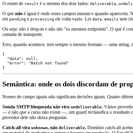
O enum de
é o mesmo dos dois lados:
,
result
deliverable
undeli
O que
não
é igual é onde esses campos moram e quando aparecem. N
em
e
ele volta vazio. Ler
sem che
pending
processing
data.emails
Ou seja: não é drop-in e não são "os mesmos endpoints". O que é com
camada de transporte.
Erro, quando acontece, tem sempre o mesmo formato — uma string, n
{

  "data": null,

  "error": "Batch not found"

Semântica: onde os dois discordam de prop
Nomes de campo iguais não significam decisões iguais. Quatro difer
Sonda SMTP bloqueada não vira
.
Vários provedor
undeliverable
— e não que a caixa não existe —, um guard reclassifica o resultado
provedor dele não deixa perguntar.
Catch-all vira
, não
.
Domínio catch-all aceita 
unknown
deliverable
em material de marketing e entregar bounce em produção. O EmailC