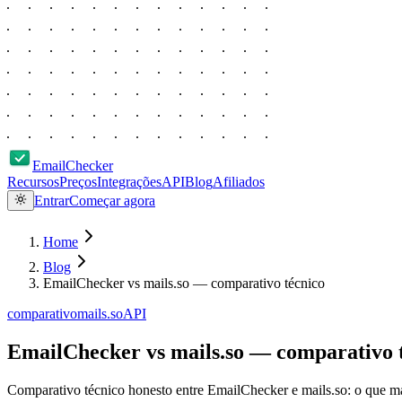
EmailChecker
Recursos
Preços
Integrações
API
Blog
Afiliados
Entrar
Começar agora
Home
Blog
EmailChecker vs mails.so — comparativo técnico
comparativo
mails.so
API
EmailChecker vs mails.so — comparativo 
Comparativo técnico honesto entre EmailChecker e mails.so: o que mape