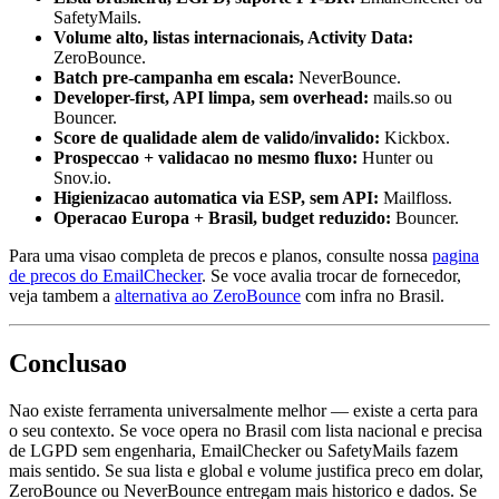
SafetyMails.
Volume alto, listas internacionais, Activity Data:
ZeroBounce.
Batch pre-campanha em escala:
NeverBounce.
Developer-first, API limpa, sem overhead:
mails.so ou
Bouncer.
Score de qualidade alem de valido/invalido:
Kickbox.
Prospeccao + validacao no mesmo fluxo:
Hunter ou
Snov.io.
Higienizacao automatica via ESP, sem API:
Mailfloss.
Operacao Europa + Brasil, budget reduzido:
Bouncer.
Para uma visao completa de precos e planos, consulte nossa
pagina
de precos do EmailChecker
. Se voce avalia trocar de fornecedor,
veja tambem a
alternativa ao ZeroBounce
com infra no Brasil.
Conclusao
Nao existe ferramenta universalmente melhor — existe a certa para
o seu contexto. Se voce opera no Brasil com lista nacional e precisa
de LGPD sem engenharia, EmailChecker ou SafetyMails fazem
mais sentido. Se sua lista e global e volume justifica preco em dolar,
ZeroBounce ou NeverBounce entregam mais historico e dados. Se