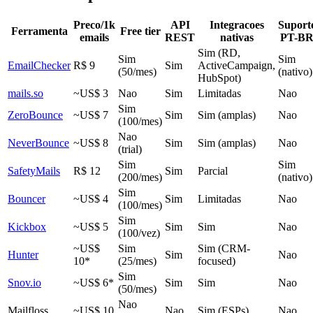
Preco/1k
API
Integracoes
Suport
Ferramenta
Free tier
emails
REST
nativas
PT-B
Sim (RD,
Sim
Sim
EmailChecker
R$ 9
Sim
ActiveCampaign,
(50/mes)
(nativo)
HubSpot)
mails.so
~US$ 3
Nao
Sim
Limitadas
Nao
Sim
ZeroBounce
~US$ 7
Sim
Sim (amplas)
Nao
(100/mes)
Nao
NeverBounce
~US$ 8
Sim
Sim (amplas)
Nao
(trial)
Sim
Sim
SafetyMails
R$ 12
Sim
Parcial
(200/mes)
(nativo)
Sim
Bouncer
~US$ 4
Sim
Limitadas
Nao
(100/mes)
Sim
Kickbox
~US$ 5
Sim
Sim
Nao
(100/vez)
~US$
Sim
Sim (CRM-
Hunter
Sim
Nao
10*
(25/mes)
focused)
Sim
Snov.io
~US$ 6*
Sim
Sim
Nao
(50/mes)
Nao
Mailfloss
~US$ 10
Nao
Sim (ESPs)
Nao