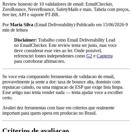
Review honesto de 10 validadores de email: EmailChecker,
ZeroBounce, NeverBounce, SafetyMails e mais. Tabela com preços,
free tier, API e suporte PT-BR.
Por
Maria Silva
(
Email Deliverability
)
·
Publicado em
15/06/2026
·
9
min de leitura
Disclaimer:
Trabalho como Email Deliverability Lead
no EmailChecker. Este review tenta ser justo, mas voce
deve considerar esse vies ao ler. Onde possivel,
referenciei fontes independentes como
G2
e
Capterra
para corroborar afirmacoes.
Se voce esta comparando ferramentas de validacao de email,
provavelmente ja sente a dor: taxa de bounce alta, dominio com
reputacao caindo, ou uma migracao de ESP que exige lista limpa.
Esse artigo nao tenta vender nada — tenta ajudar voce a escolher
certo.
Avaliei dez ferramentas com base em criterios que realmente
importam para quem opera em producao no Brasil.
Criterios de avaliacao