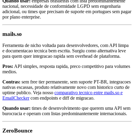
Quando usar:
empresas brasileiras com lista predominantemente
nacional, necessidade de conformidade LGPD sem engenharia
adicional, ou times que precisam de suporte em portugues sem pagar
por plano enterprise.
mails.so
Ferramenta de nicho voltada para desenvolvedores, com API limpa
e documentacao tecnica bem escrita. Surgiu como alternativa leve
para quem quer integracao rapida sem overhead de plataforma.
Pros:
API simples, resposta rapida, preco competitivo para volumes
medios.
Contras:
sem free tier permanente, sem suporte PT-BR, integracoes
nativas escassas, produto relativamente novo com historico curto de
uptime publico. Veja nosso
comparativo tecnico entre mails.so e
EmailChecker
com endpoints e diff de migracao.
Quando usar:
times de desenvolvimento que querem uma API sem
burocracia e operam com listas predominantemente internacionais.
ZeroBounce