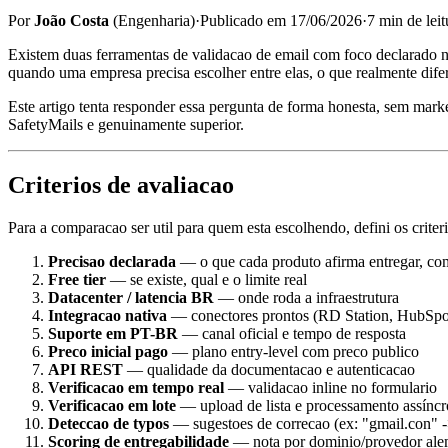
Por
João Costa
(
Engenharia
)
·
Publicado em
17/06/2026
·
7
min de leit
Existem duas ferramentas de validacao de email com foco declarado n
quando uma empresa precisa escolher entre elas, o que realmente dife
Este artigo tenta responder essa pergunta de forma honesta, sem marke
SafetyMails e genuinamente superior.
Criterios de avaliacao
Para a comparacao ser util para quem esta escolhendo, defini os criter
Precisao declarada
— o que cada produto afirma entregar, com
Free tier
— se existe, qual e o limite real
Datacenter / latencia BR
— onde roda a infraestrutura
Integracao nativa
— conectores prontos (RD Station, HubSpot,
Suporte em PT-BR
— canal oficial e tempo de resposta
Preco inicial pago
— plano entry-level com preco publico
API REST
— qualidade da documentacao e autenticacao
Verificacao em tempo real
— validacao inline no formulario
Verificacao em lote
— upload de lista e processamento assínc
Deteccao de typos
— sugestoes de correcao (ex: "gmail.con" 
Scoring de entregabilidade
— nota por dominio/provedor alem