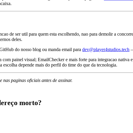
caixa.
ncao de ser util para quem esta escolhendo, nao para demolir a concorr
ernos deles.
no GitHub do nosso blog ou manda email para
dev@player4studios.tech
—
ta com painel visual; EmailChecker e mais forte para integracao nativa 
a escolha depende mais do perfil do time do que da tecnologia.
nas paginas oficiais antes de assinar.
dereço morto?