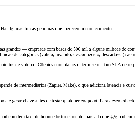
 Ha algumas forcas genuinas que merecem reconhecimento.
as grandes — empresas com bases de 500 mil a alguns milhoes de contato
tribuicao de categorias (valido, invalido, desconhecido, descartavel) sa
ntratos de volume. Clientes com planos enterprise relatam SLA de respo
nde de intermediarios (Zapier, Make), o que adiciona latencia e cust
a e gerar chave antes de testar qualquer endpoint. Para desenvolvedor
tmail.com tem taxa de bounce historicamente mais alta que @gmail.com)