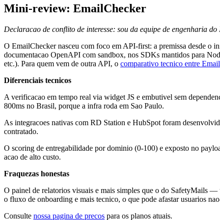
Mini-review: EmailChecker
Declaracao de conflito de interesse: sou da equipe de engenharia do
O EmailChecker nasceu com foco em API-first: a premissa desde o inic
documentacao OpenAPI com sandbox, nos SDKs mantidos para Node.js 
etc.). Para quem vem de outra API, o
comparativo tecnico entre Emai
Diferenciais tecnicos
A verificacao em tempo real via widget JS e embutivel sem depende
800ms no Brasil, porque a infra roda em Sao Paulo.
As integracoes nativas com RD Station e HubSpot foram desenvolvida
contratado.
O scoring de entregabilidade por dominio (0-100) e exposto no payload
acao de alto custo.
Fraquezas honestas
O painel de relatorios visuais e mais simples que o do SafetyMails — 
o fluxo de onboarding e mais tecnico, o que pode afastar usuarios na
Consulte
nossa pagina de precos
para os planos atuais.