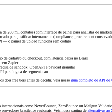
a de 200 mil contatos) com interface de painel para analistas de marketi
cado para justificar internamente (compliance, procurement conservad
API — o painel de upload funciona sem codigo
o de cadastro ou checkout, com latencia baixa no Brasil
r sem Zapier
recisa de sandbox, OpenAPI e payload granular
API para logica de segmentacao
s dois free tiers antes de decidir. Veja nosso
guia completo de API de 
 internacionais como NeverBounce, ZeroBounce ou Mailgun Validations, 
 provedores brasileiros regionais. Veja nossa pagina de
alternativas ao