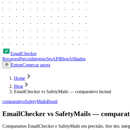
EmailChecker
Recursos
Preços
Integrações
API
Blog
Afiliados
Entrar
Começar agora
Home
Blog
EmailChecker vs SafetyMails — comparativo factual
comparativo
SafetyMails
Brasil
EmailChecker vs SafetyMails — comparati
Comparamos EmailChecker e SafetyMails em precisão, free tier, integra