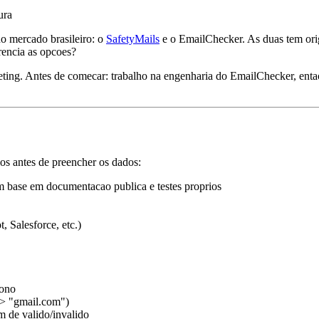
ura
o mercado brasileiro: o
SafetyMails
e o EmailChecker. As duas tem ori
rencia as opcoes?
ting. Antes de comecar: trabalho na engenharia do EmailChecker, entao 
ios antes de preencher os dados:
 base em documentacao publica e testes proprios
 Salesforce, etc.)
rono
-> "gmail.com")
 de valido/invalido