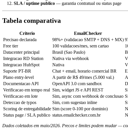
SLA / uptime publico
— garantia contratual ou status page
Tabela comparativa
Criterio
EmailChecker
Precisao declarada
98%+ (validacao SMTP + DNS + MX)
9
Free tier
100 validacoes/mes, sem cartao
1
Datacenter principal
Brasil (Sao Paulo)
B
Integracao RD Station
Nativa via webhook
V
Integracao HubSpot
Nativa
V
Suporte PT-BR
Chat + email, horario comercial BR
E
Plano entry-level
A partir de R$ 49/mes (5.000 val.)
A
Documentacao API
OpenAPI 3.0 com sandbox
D
Verificacao em tempo real
Sim, widget JS e API REST
S
Verificacao em lote
Sim, async com webhook de conclusao
S
Deteccao de typos
Sim, com sugestao inline
S
Scoring de entregabilidade
Sim (score 0-100 por dominio)
N
Status page / SLA publico
status.emailchecker.com.br
N
Dados coletados em maio/2026. Precos e limites podem mudar — confi