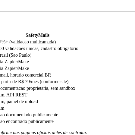
SafetyMails
7%+ (validacao multicamada)
00 validacoes unicas, cadastro obrigatorio
rasil (Sao Paulo)
ia Zapier/Make
ia Zapier/Make
mail, horario comercial BR
 partir de R$ 79/mes (conforme site)
ocumentacao proprietaria, sem sandbox
im, API REST
im, painel de upload
im
ao documentado publicamente
ao encontrado publicamente
rme nas paginas oficiais antes de contratar.